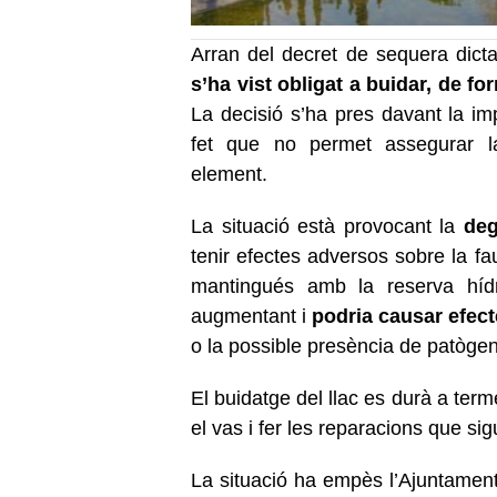
Arran del decret de sequera dicta
s’ha vist obligat a buidar, de fo
La decisió s’ha pres davant la imp
fet que no permet assegurar la 
element.
La situació està provocant la
degr
tenir efectes adversos sobre la fa
mantingués amb la reserva hídr
augmentant i
podria causar efec
o la possible presència de patòg
El buidatge del llac es durà a term
el vas i fer les reparacions que s
La situació ha empès l’Ajuntamen