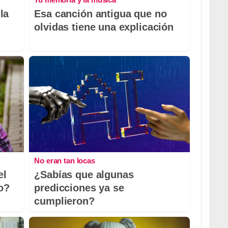
la
Esa canción antigua que no
olvidas tiene una explicación
No eran tan locas
el
¿Sabías que algunas
io?
predicciones ya se
cumplieron?