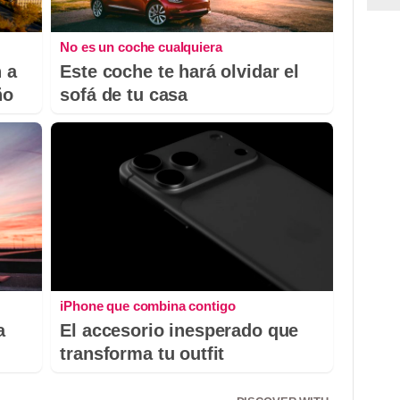
No es un coche cualquiera
 a
Este coche te hará olvidar el
ño
sofá de tu casa
iPhone que combina contigo
a
El accesorio inesperado que
transforma tu outfit