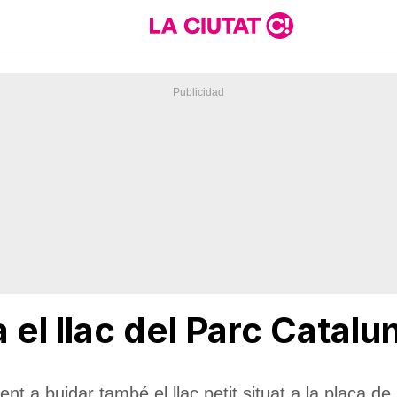
 el llac del Parc Catalu
t a buidar també el llac petit situat a la plaça de 