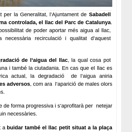
t per la Generalitat, l’Ajuntament de
Sabadell
rma controlada, el llac del Parc de Catalunya
.
ossibilitat de poder aportar més aigua al llac,
necessària recirculació i qualitat d’aquest
adació de l’aigua del llac
, la qual cosa pot
una i també la ciutadania.
En cas que el llac es
ica actual, la degradació de l’aigua aniria
tes adversos
, com ara l’aparició de males olors
ens.
e de forma progressiva i s’aprofitarà per netejar
iguin necessàries.
t a
buidar també el llac petit situat a la plaça