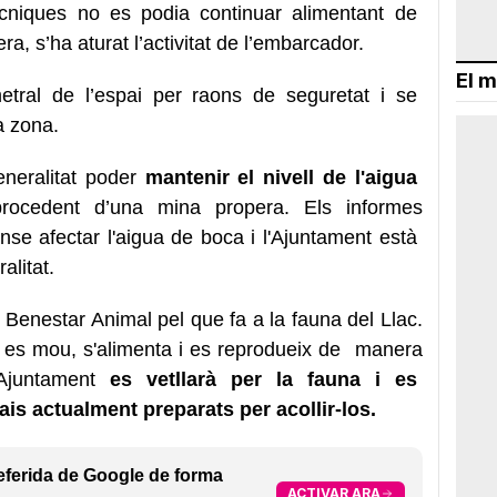
ècniques no es podia continuar alimentant de
ra, s’ha aturat l’activitat de l’embarcador.
El m
etral de l’espai per raons de seguretat i se
la zona.
neralitat poder
mantenir el nivell de l'aigua
ocedent d’una mina propera. Els informes
ense afectar l'aigua de boca i l'Ajuntament està
ralitat.
Benestar Animal pel que fa a la fauna del Llac.
nt, es mou, s'alimenta i es reprodueix de manera
’Ajuntament
es vetllarà per la fauna i es
ais actualment preparats per acollir-los.
eferida de Google de forma
ACTIVAR ARA