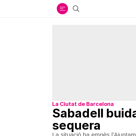
Ir
Cercar
al
contenido
La Ciutat de Barcelona
Sabadell buida
sequera
La situació ha empès l’Ajuntamen