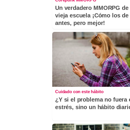
Un verdadero MMORPG de 
vieja escuela ¡Cómo los de
antes, pero mejor!
Cuidado con este hábito
¿Y si el problema no fuera 
estrés, sino un hábito diar