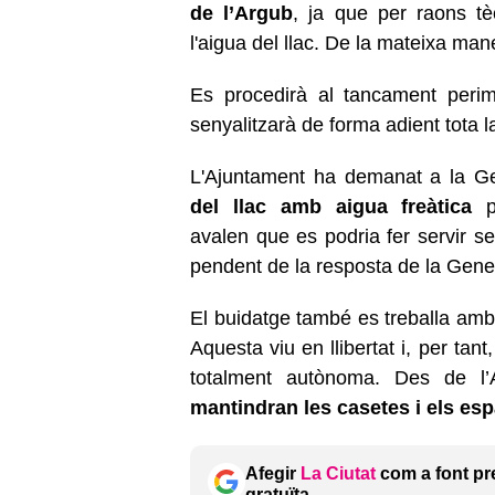
de l’Argub
, ja que per raons t
l'aigua del llac. De la mateixa mane
Es procedirà al tancament perim
senyalitzarà de forma adient tota 
L'Ajuntament ha demanat a la Ge
del llac amb aigua freàtica
pr
avalen
que es podria fer servir s
pendent de la resposta de la Gene
El buidatge també es treballa amb 
Aquesta viu en llibertat i, per ta
totalment autònoma. Des de l
mantindran les casetes i els esp
Afegir
La Ciutat
com a font pr
gratuïta