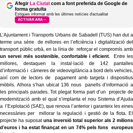
Afegir
La Ciutat
com a font preferida de Google de
forma gratuïta
Estigues informat amb les últimes notícies d'actualitat
ACTIVAR ARA
L’Ajuntament i Transports Urbans de Sabadell (TUS) han dut a
terme una sèrie de millores en l’eficiència i digitalització del
transport públic urbà, en la línia de reforçar el compromís amb
un servei més sostenible, confortable i eficient
. Entre les
millores, destaquen la instal·lació de 142 pantalles
d’informació i càmeres de videovigilància a bord dels vehicles,
així com de lectors de pagament amb targeta i dispositius
mòbils. Alhora s’han ubicat 136 nous panells d’informació a
les principals parades. Tot plegat forma part d’un projecte de
modernització amb el qual s’implanta el nou Sistema d’Ajuda
a l’Explotació (SAE), que renova l’anterior i garanteix les eines
necessàries per millorar la regulació i gestió de la flota. El
projecte ha suposat
una inversió total superior als 2 milions
d’euros i ha estat finançat en un 74% pels fons europeus