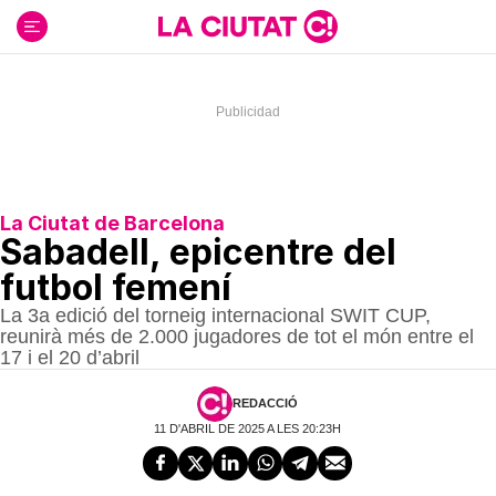
Ir
al
contenido
La Ciutat de Barcelona
Sabadell, epicentre del
futbol femení
La 3a edició del torneig internacional SWIT CUP,
reunirà més de 2.000 jugadores de tot el món entre el
17 i el 20 d’abril
REDACCIÓ
11 D'ABRIL DE 2025 A LES 20:23H