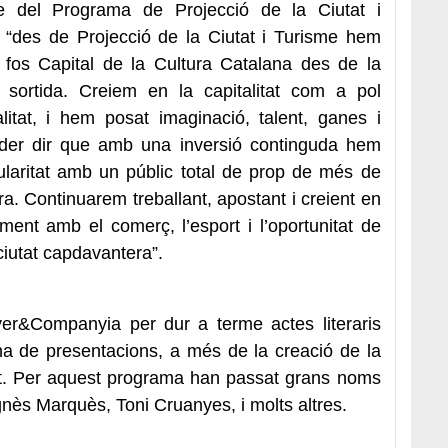
le del Programa de Projecció de la Ciutat i
 “des de Projecció de la Ciutat i Turisme hem
 fos Capital de la Cultura Catalana des de la
 sortida. Creiem en la capitalitat com a pol
cialitat, i hem posat imaginació, talent, ganes i
oder dir que amb una inversió continguda hem
ularitat amb un públic total de prop de més de
ra. Continuarem treballant, apostant i creient en
ament amb el comerç, l’esport i l’oportunitat de
ciutat capdavantera”.
ver&Companyia per dur a terme actes literaris
na de presentacions, a més de la creació de la
nt. Per aquest programa han passat grans noms
ès Marquès, Toni Cruanyes, i molts altres.