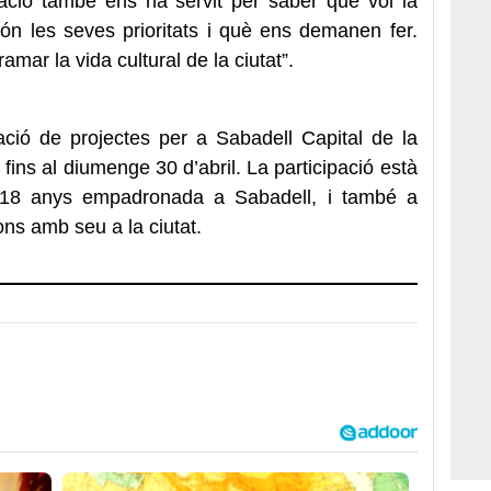
eació també ens ha servit per saber què vol la
són les seves prioritats i què ens demanen fer.
mar la vida cultural de la ciutat”.
ació de projectes per a Sabadell Capital de la
fins al diumenge 30 d’abril. La participació està
 18 anys empadronada a Sabadell, i també a
ions amb seu a la ciutat.