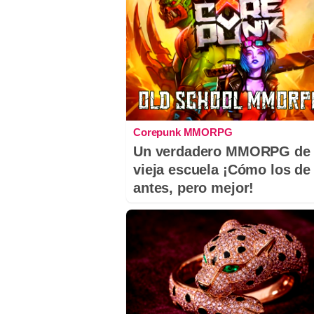
Corepunk MMORPG
Un verdadero MMORPG de 
vieja escuela ¡Cómo los de
antes, pero mejor!