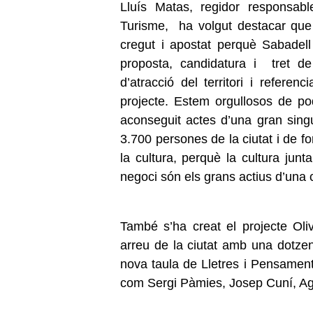
Lluís Matas, regidor responsab
Turisme, ha volgut destacar que
cregut i apostat perquè Sabadell
proposta, candidatura i tret de
d’atracció del territori i referen
projecte. Estem orgullosos de p
aconseguit actes d’una gran sing
3.700 persones de la ciutat i de fo
la cultura, perquè la cultura junt
negoci són els grans actius d’una 
També s’ha creat el projecte Oli
arreu de la ciutat amb una dotze
nova taula de Lletres i Pensame
com Sergi Pàmies, Josep Cuní, Agn