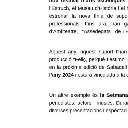
nou festival d’arts escèniques
q
l’Estruch, el Museu d’Història i e
estrenar la nova línia de supo
professionals. Fins ara, han g
d’Amfiteatre, i “Assedegats”, de T
Aquest any, aquest suport l’han
producció “Feliç, perquè t’estimo”
en la pròxima edició de Sabadel
l’any 2024
i estarà vinculada a la c
Un altre exemple és
la Setmana
periodistes, actors i músics. Dura
diverses presentacions i espectacl