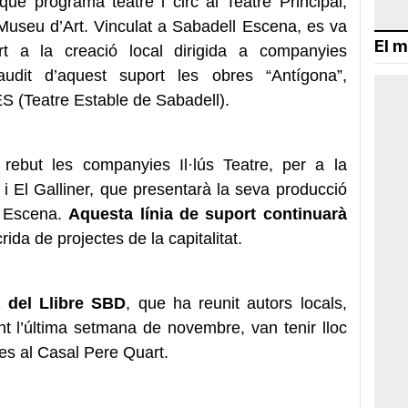
ue programa teatre i circ al Teatre Principal,
l Museu d’Art. Vinculat a Sabadell Escena, es va
El m
rt a la creació local dirigida a companyies
audit d’aquest suport les obres “Antígona”,
ES (Teatre Estable de Sabadell).
 rebut les companyies Il·lús Teatre, per a la
, i El Galliner, que presentarà la seva producció
l Escena.
Aquesta línia de suport continuarà
rida de projectes de la capitalitat.
 del Llibre SBD
, que ha reunit autors locals,
nt l’última setmana de novembre, van tenir lloc
es al Casal Pere Quart.