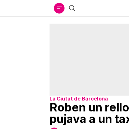
Ir
Cercar
al
contenido
La Ciutat de Barcelona
Roben un rello
pujava a un ta