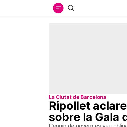
Ir
Cercar
al
contenido
La Ciutat de Barcelona
Ripollet aclar
sobre la Gala 
L’equip de govern es veu oblig