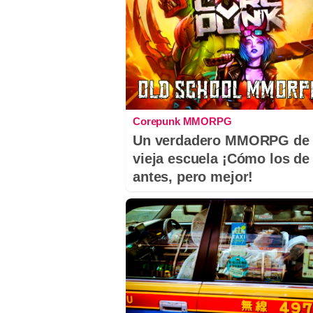
Corepunk MMORPG
Un verdadero MMORPG de 
vieja escuela ¡Cómo los de
antes, pero mejor!