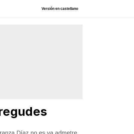
Versión en castellano
paregudes
peranza Díaz no es va admetre