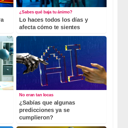
¿Sabes qué baja tu ánimo?
ra
Lo haces todos los días y
afecta cómo te sientes
No eran tan locas
¿Sabías que algunas
predicciones ya se
cumplieron?