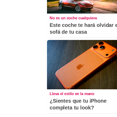
No es un coche cualquiera
Este coche te hará olvidar 
sofá de tu casa
Lleva el estilo en la mano
¿Sientes que tu iPhone
completa tu look?