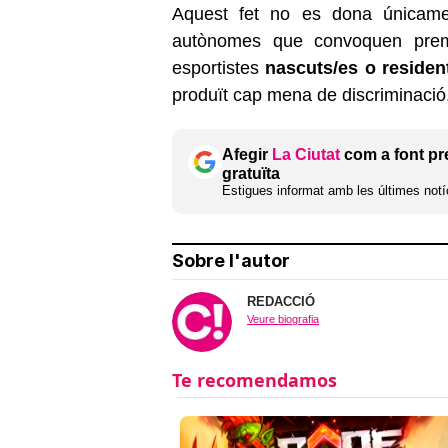
Aquest fet no es dona únicament
autònomes que convoquen premi
esportistes
nascuts/es o residen
produït cap mena de discriminació
Afegir
La Ciutat
com a font pr
gratuïta
Estigues informat amb les últimes notíc
Sobre l'autor
REDACCIÓ
Veure biografia