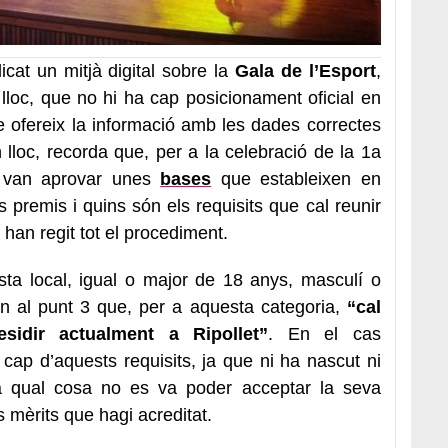
cat un mitjà digital sobre la
Gala de l’Esport
,
r lloc, que no hi ha cap posicionament oficial en
 ofereix la informació amb les dades correctes
 lloc, recorda que, per a la celebració de la 1a
s van aprovar unes
bases
que estableixen en
s premis i quins són els requisits que cal reunir
han regit tot el procediment.
tista local, igual o major de 18 anys, masculí o
en al punt 3 que, per a aquesta categoria,
“cal
sidir actualment a Ripollet”
. En el cas
ap d’aquests requisits, ja que ni ha nascut ni
 la qual cosa no es va poder acceptar la seva
 mèrits que hagi acreditat.