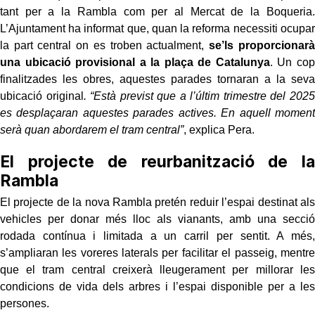
tant per a la Rambla com per al Mercat de la Boqueria.
L’Ajuntament ha informat que, quan la reforma necessiti ocupar
la part central on es troben actualment,
se’ls proporcionarà
una ubicació provisional a la plaça de Catalunya
. Un cop
finalitzades les obres, aquestes parades tornaran a la seva
ubicació original
. “Està previst que a l’últim trimestre del 2025
es desplaçaran aquestes parades actives. En aquell moment
serà quan abordarem el tram central”
, explica Pera.
El projecte de reurbanització de la
Rambla
El projecte de la nova Rambla pretén reduir l’espai destinat als
vehicles per donar més lloc als vianants, amb una secció
rodada contínua i limitada a un carril per sentit. A més,
s’ampliaran les voreres laterals per facilitar el passeig, mentre
que el tram central creixerà lleugerament per millorar les
condicions de vida dels arbres i l’espai disponible per a les
persones.