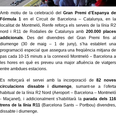
Amb motiu de la celebració del
Gran Premi d’Espanya de
Fórmula 1
en el Circuit de Barcelona – Catalunya, en la
localitat de Montmeló, Renfe reforça els serveis de la línia R2
nord i R11 de Rodalies de Catalunya amb
200.000 places
addicionals
. Des del divendres del Gran Premi fins al
diumenge (30 de maig – 1 de juny), s’ha establert una
programació especial que assegura una freqüència mitjana de
pas cada 10-15 minuts a la connexió Montmeló – Barcelona a
les hores en què es preveu una major afluència de viatgers
entre ambdues estacions.
Es reforçarà el servei amb la incorporació de
82 noves
circulacions dissabte i diumenge
, sumant-se a l'oferta
habitual de la línia R2 Nord (Aeroport – Barcelona – Montmeló
- Maçanet), i addicionalment s'habilitarà la
parada dels 116
trens
de la línia
R11
(Barcelona Sants – Portbou) divendres,
dissabte i diumenge.