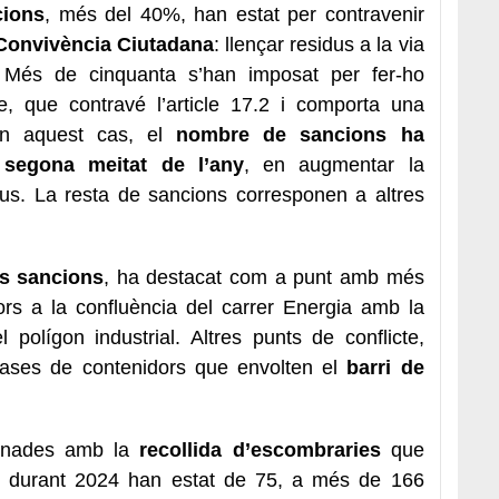
cions
, més del 40%, han estat per contravenir
e Convivència Ciutadana
: llençar residus a la via
 Més de cinquanta s’han imposat per fer-ho
e, que contravé l’article 17.2 i comporta una
En aquest cas, el
nombre de sancions
ha
 segona meitat de l’any
, en augmentar la
tius. La resta de sancions corresponen a altres
es sancions
, ha destacat com a punt amb més
rs a la confluència del carrer Energia amb la
l polígon industrial. Altres punts de conflicte,
ases de contenidors que envolten el
barri de
cionades amb la
recollida d’escombraries
que
durant 2024 han estat de 75, a més de 166