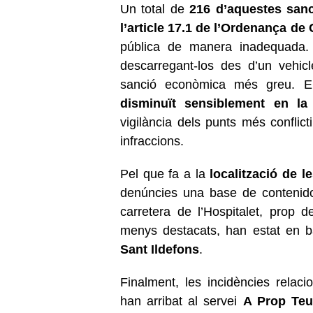
Un total de
216 d’aquestes san
l’article 17.1 de l’Ordenança d
pública de manera inadequada.
descarregant-los des d’un vehicl
sanció econòmica més greu. 
disminuït sensiblement
en la
vigilància dels punts més conflic
infraccions.
Pel que fa a la
localització de l
denúncies una base de contenido
carretera de l’Hospitalet, prop de
menys destacats, han estat en b
Sant Ildefons
.
Finalment, les incidències rela
han arribat al servei
A Prop Teu