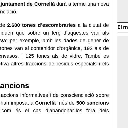
Ajuntament de Cornellà
durà a terme una nova
nciació.
 de
2.600 tones d’escombraries
a la ciutat de
El m
indiquen que sobre un terç d’aquestes van als
iva
: per exemple, amb les dades de gener de
tones van al contenidor d’orgànica, 192 als de
’envasos, i 125 tones als de vidre. També es
ctiva altres fraccions de residus especials i els
sancions
ccions informatives i de conscienciació sobre
 s’han imposat a
Cornellà
més de
500 sancions
 com és el cas d’abandonar-los fora dels