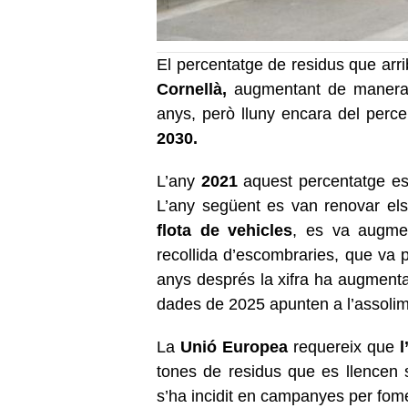
El percentatge de residus que arr
Cornellà,
augmentant de manera so
anys, però lluny encara del perce
2030.
L’any
2021
aquest percentatge es
L’any següent es van renovar el
flota de vehicles
, es va augmen
recollida d’escombraries, que va p
anys després la xifra ha augmentat
dades de 2025 apunten a l’assoli
La
Unió Europea
requereix que
l
tones de residus que es llencen 
s’ha incidit en campanyes per fom