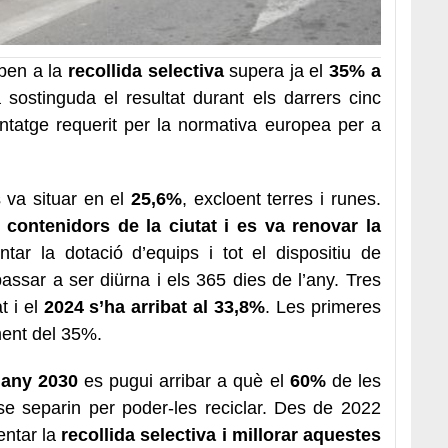
iben a la
recollida selectiva
supera ja el
35% a
stinguda el resultat durant els darrers cinc
ntatge requerit per la normativa europea per a
 va situar en el
25,6%
, excloent terres i runes.
s
contenidors de la ciutat i es va renovar la
tar la dotació d’equips i tot el dispositiu de
assar a ser diürna i els 365 dies de l’any. Tres
 i el
2024 s’ha arribat al 33,8%
. Les primeres
ment del 35%.
’any 2030
es pugui arribar a què el
60%
de les
se separin per poder-les reciclar. Des de 2022
entar la
recollida selectiva i millorar aquestes