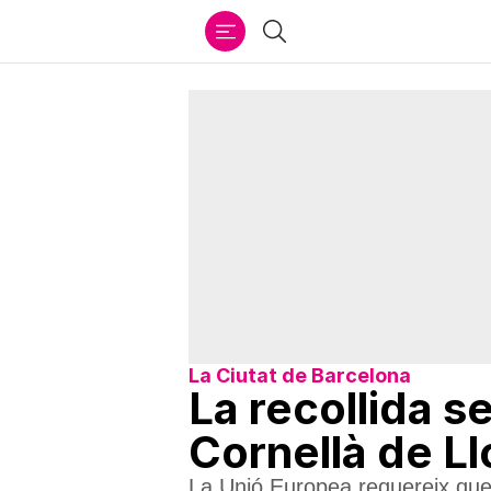
Ir
Cercar
al
contenido
La Ciutat de Barcelona
La recollida s
Cornellà de L
La Unió Europea requereix que l’