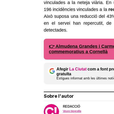
vinculades a la neteja viària. E
196 incidències vinculades a la
re
Això suposa una reducció del 43%
en el servei han repercutit, de
detectades.
👉 Almudena Grandes i Carme
commemoratius a Cornellà
Afegir
La Ciutat
com a font pr
gratuïta
Estigues informat amb les últimes notíc
Sobre l'autor
REDACCIÓ
Veure biografia