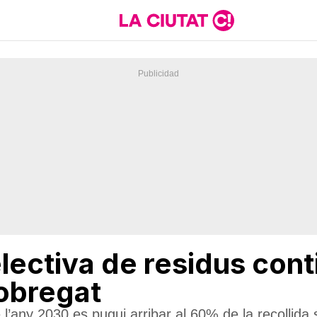
electiva de residus con
lobregat
any 2030 es pugui arribar al 60% de la recollida sel