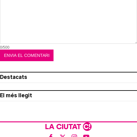
0/500
Destacats
El més llegit