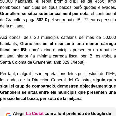
50.000 habitants, el rebut promig d’IBI és de 455€, amb
nombrosos municipis de tipus baixos però quotes elevades.
Granollers se situa substancialment per sota
: el contribuent
de Granollers paga
382 €
pel seu rebut d’IBI, 72 euros per sota
de la mitjana.
Així doncs, dels 23 municipis catalans de més de 50.000
habitants,
Granollers és el sisè amb una menor càrrega
fiscal per IBI
; només cinc municipis presenten un rebut de
mitjana inferior (la mínima càrrega fiscal per IBI es troba a
Santa Coloma de Gramenet, amb 329 €/rebut).
Per tant, malgrat les interpretacions fetes per l’estudi de l’IEE,
les dades de la Dirección General del Catastro,
siguin quin
sigui el grup de comparació, demostren objectivament que
Granollers se situa entre els municipis que presenten una
pressió fiscal baixa, per sota de la mitjana
.
Afegir
La Ciutat
com a font preferida de Google de