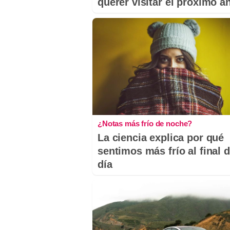
querer visitar el próximo a
¿Notas más frío de noche?
La ciencia explica por qué
sentimos más frío al final d
día