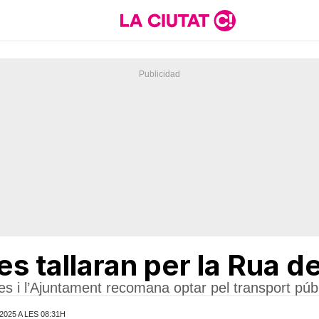
es tallaran per la Rua d
s i l’Ajuntament recomana optar pel transport públ
2025 A LES 08:31H