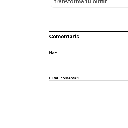
transforma tu outfit
Comentaris
Nom
El teu comentari
0/500