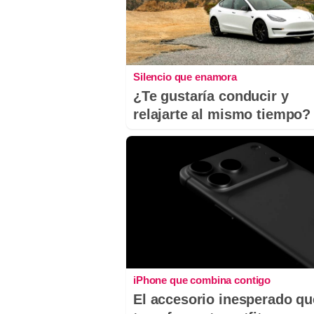
Silencio que enamora
¿Te gustaría conducir y
relajarte al mismo tiempo?
iPhone que combina contigo
El accesorio inesperado qu