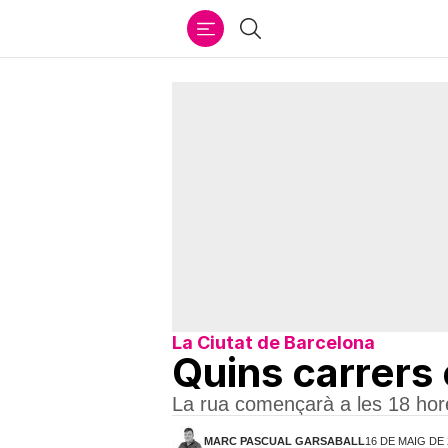
Ir
Cercar
al
contenido
La Ciutat de Barcelona
Quins carrers 
La rua començarà a les 18 hore
MARC PASCUAL GARSABALL
16 DE MAIG DE 