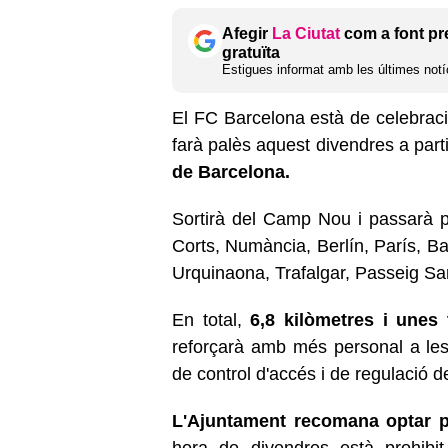
Afegir
La Ciutat
com a font pr
gratuïta
Estigues informat amb les últimes notíc
El FC Barcelona està de celebraci
farà palès aquest divendres a part
de Barcelona.
Sortirà del Camp Nou i passarà pe
Corts, Numància, Berlín, París, Ba
Urquinaona, Trafalgar, Passeig Sant
En total,
6,8 kilòmetres i unes
reforçarà amb més personal a les
de control d'accés i de regulació d
L'Ajuntament recomana optar pe
hora de divendres està prohibit