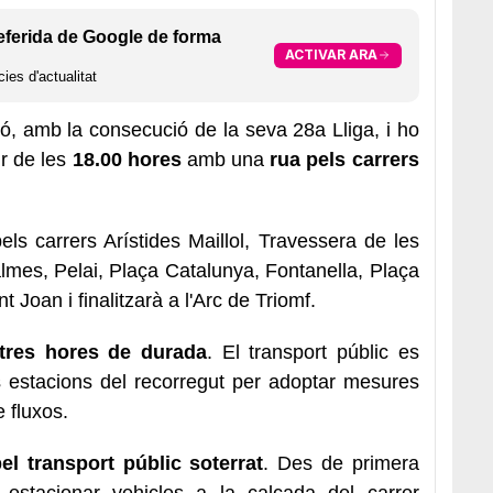
eferida de Google de forma
ACTIVAR ARA
ies d'actualitat
ó, amb la consecució de la seva 28a Lliga, i ho
ir de les
18.00 hores
amb una
rua pels carrers
ls carrers Arístides Maillol, Travessera de les
lmes, Pelai, Plaça Catalunya, Fontanella, Plaça
 Joan i finalitzarà a l'Arc de Triomf.
 tres hores de durada
. El transport públic es
 estacions del recorregut per adoptar mesures
e fluxos.
l transport públic soterrat
. Des de primera
 estacionar vehicles a la calçada del carrer