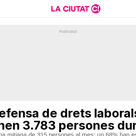
efensa de drets laboral
nen 3.783 persones dur
una mitjana de 315 persones al mes: un 68% han e