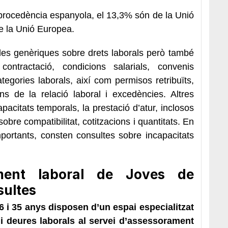
 procedència espanyola, el 13,3% són de la Unió
e la Unió Europea.
les genèriques sobre drets laborals però també
ontractació, condicions salarials, convenis
categories laborals, així com permisos retribuïts,
ns de la relació laboral i excedències. Altres
pacitats temporals, la prestació d’atur, inclosos
 sobre compatibilitat, cotitzacions i quantitats. En
ortants, consten consultes sobre incapacitats
ament laboral de Joves de
sultes
16 i 35 anys disposen d’un espai especialitzat
 i deures laborals al servei d’assessorament