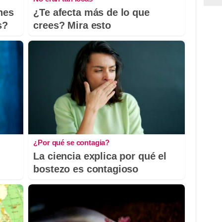
nes
¿Te afecta más de lo que
s?
crees? Mira esto
¿Por qué se contagia?
La ciencia explica por qué el
bostezo es contagioso