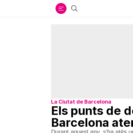
Ir
Cercar
al
contenido
La Ciutat de Barcelona
Els punts de d
Barcelona ate
Durant aquest any, s’ha atès 