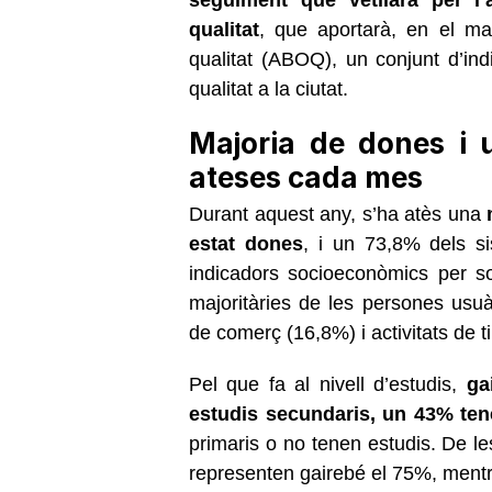
qualitat
, que aportarà, en el ma
qualitat (ABOQ), un conjunt d’indi
qualitat a la ciutat.
Majoria de dones i 
ateses cada mes
Durant aquest any, s’ha atès una
estat dones
, i un 73,8% dels sis
indicadors socioeconòmics per so
majoritàries de les persones usuà
de comerç (16,8%) i activitats de t
Pel que fa al nivell d’estudis,
gai
estudis secundaris, un 43% ten
primaris o no tenen estudis. De le
representen gairebé el 75%, ment