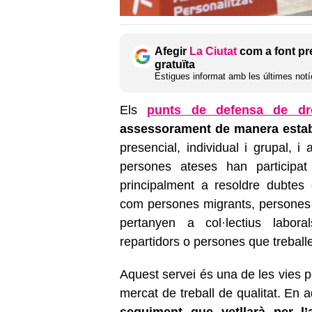
Afegir
La Ciutat
com a font pr
gratuïta
Estigues informat amb les últimes notíc
Els
punts de defensa de dre
assessorament de manera establ
presencial, individual i grupal, 
persones ateses han participa
principalment a resoldre dubtes 
com persones migrants, persones 
pertanyen a col·lectius labora
repartidors o persones que treballe
Aquest servei és una de les vies p
mercat de treball de qualitat. En 
seguiment que vetllarà per l’