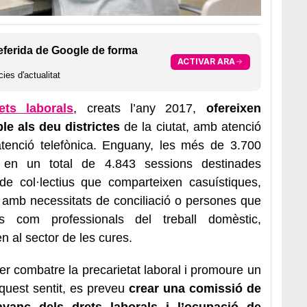
eferida de Google de forma
ACTIVAR ARA
ies d'actualitat
ts laborals
, creats l’any 2017,
ofereixen
e als deu districtes
de la ciutat, amb atenció
i atenció telefònica. Enguany, les més de 3.700
t en un total de 4.843 sessions destinades
de col·lectius que comparteixen casuístiques,
amb necessitats de conciliació o persones que
ls com professionals del treball domèstic,
n al sector de les cures.
er combatre la precarietat laboral i promoure un
aquest sentit, es preveu
crear una comissió de
avanç dels drets laborals i l’ocupació de