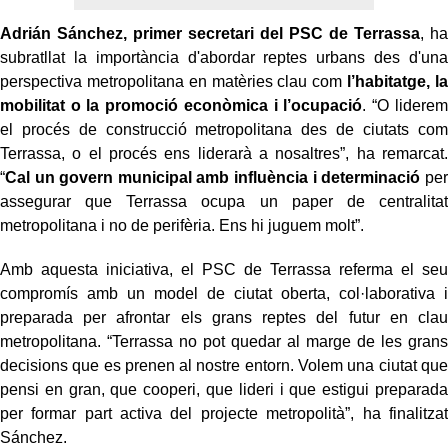
Adrián Sánchez, primer secretari del PSC de Terrassa
, ha
subratllat la importància d'abordar reptes urbans des d'una
perspectiva metropolitana en matèries clau com
l’habitatge, la
mobilitat o la promoció econòmica i l’ocupació
. “O liderem
el procés de construcció metropolitana des de ciutats com
Terrassa, o el procés ens liderarà a nosaltres”, ha remarcat.
“
Cal un govern municipal amb influència i determinació
per
assegurar que Terrassa ocupa un paper de centralitat
metropolitana i no de perifèria. Ens hi juguem molt”.
Amb aquesta iniciativa, el PSC de Terrassa referma el seu
compromís amb un model de ciutat oberta, col·laborativa i
preparada per afrontar els grans reptes del futur en clau
metropolitana. “Terrassa no pot quedar al marge de les grans
decisions que es prenen al nostre entorn. Volem una ciutat que
pensi en gran, que cooperi, que lideri i que estigui preparada
per formar part activa del projecte metropolità”, ha finalitzat
Sánchez.