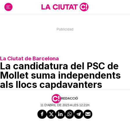
Ir
al
contenido
La Ciutat de Barcelona
La candidatura del PSC de
Mollet suma independents
als llocs capdavanters
REDACCIÓ
11 D'ABRIL DE 2023 A LES 12:21H