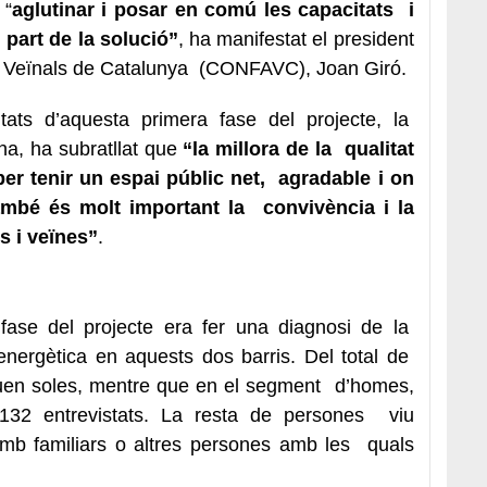
 “
aglutinar i posar en comú les capacitats i
 part de la solució”
, ha manifestat el president
s Veïnals de Catalunya (CONFAVC), Joan Giró.
ltats d’aquesta primera fase del projecte, la
ina, ha subratllat que
“la millora de la qualitat
per tenir un espai públic net, agradable i on
ambé és molt important la convivència i la
s i veïnes”
.
 fase del projecte era fer una diagnosi de la
 energètica en aquests dos barris. Del total de
iuen soles, mentre que en el segment d’homes,
 132 entrevistats. La resta de persones viu
amb familiars o altres persones amb les quals