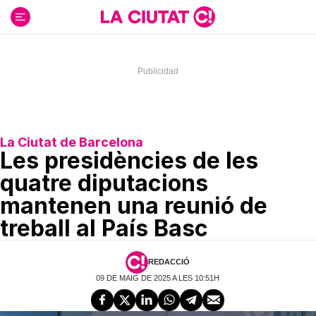
Ir
al
contenido
La Ciutat de Barcelona
Les presidències de les
quatre diputacions
mantenen una reunió de
treball al País Basc
REDACCIÓ
09 DE MAIG DE 2025 A LES 10:51H