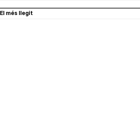
El més llegit
Avís legal
Política de privacitat
Política de cookies
Qui som
Contacte
Xarxes socials
Amb col·laboració de: