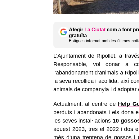
Afegir
La Ciutat
com a font pr
gratuïta
Estigues informat amb les últimes notíc
L’Ajuntament de Ripollet, a travé
Responsable, vol donar a co
l’abandonament d’animals a Ripoll
la seva recollida i acollida, així c
animals de companyia i d’adoptar 
Actualment, al centre de
Help G
perduts i abandonats i els dona en
les seves instal·lacions
10 gossos 
aquest 2023, tres el 2022 i dos e
més d’una trentena de gossos i 