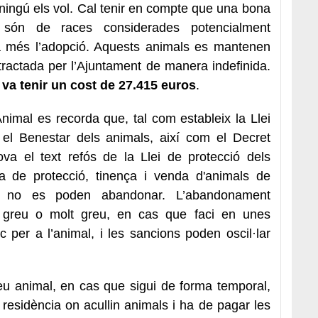
ningú els vol. Cal tenir en compte que una bona
 són de races considerades potencialment
lta més l’adopció. Aquests animals es mantenen
tractada per l’Ajuntament de manera indefinida.
 va tenir un cost de 27.415 euros
.
nimal es recorda que, tal com estableix la Llei
 el Benestar dels animals, així com el Decret
ova el text refós de la Llei de protecció dels
ra de protecció, tinença i venda d'animals de
ls no es poden abandonar. L’abandonament
ó greu o molt greu, en cas que faci en unes
 per a l’animal, i les sancions poden oscil·lar
seu animal, en cas que sigui de forma temporal,
 residència on acullin animals i ha de pagar les