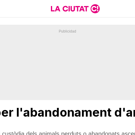
er l'abandonament d'a
 i custòdia dels animals perduts o abandonats asc