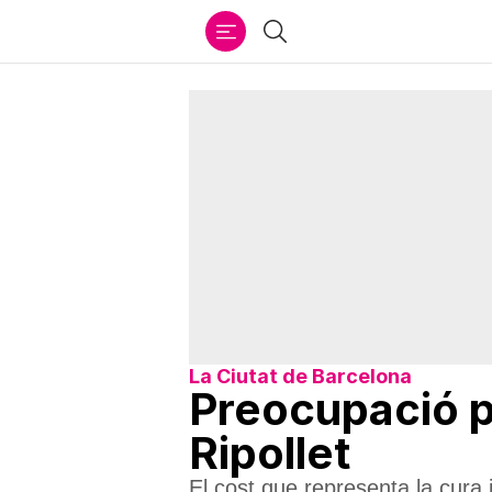
Ir
Cercar
al
contenido
La Ciutat de Barcelona
Preocupació p
Ripollet
El cost que representa la cura