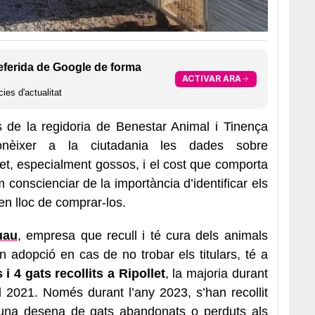
eferida de Google de forma
ACTIVAR ARA
ies d'actualitat
s de la regidoria de Benestar Animal i Tinença
nèixer a la ciutadania les dades sobre
et, especialment gossos, i el cost que comporta
om conscienciar de la importància d’identificar els
en lloc de comprar-los.
uau
, empresa que recull i té cura dels animals
 adopció en cas de no trobar els titulars, té a
i 4 gats recollits a Ripollet
, la majoria durant
l 2021. Només durant l’any 2023, s’han recollit
una desena de gats abandonats o perduts als