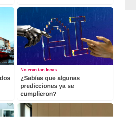
No eran tan locas
odos
¿Sabías que algunas
predicciones ya se
cumplieron?