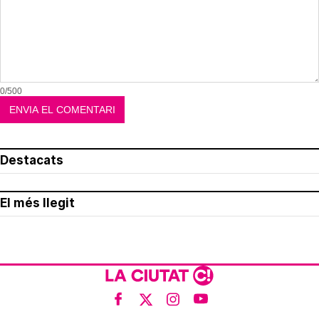
0/500
Destacats
El més llegit