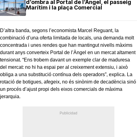
d’ombra al Portal de l’Àngel, el passeig
Marítim i la plaça Comercial
D’altra banda, segons l’economista Marcel Reguant, la
combinació d’una oferta limitada de locals, una demanda molt
concentrada i unes rendes que han mantingut nivells màxims
durant anys converteix Portal de l’Àngel en un mercat altament
tensionat. “Ens trobem davant un exemple clar de maduresa
del mercat: no hi ha espai per al creixement extensiu, i això
obliga a una substitució contínua dels operadors”, explica. La
rotació de botigues, afegeix, no és sinònim de decadència sinó
un procés d’ajust propi dels eixos comercials de màxima
jerarquia.