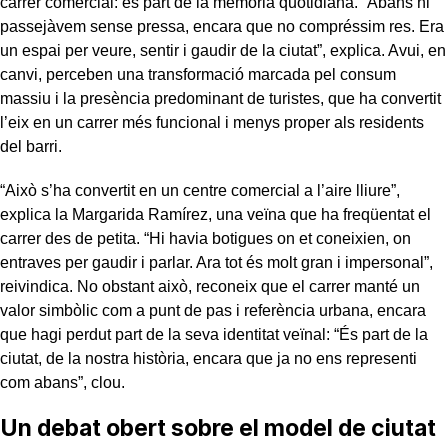
carrer comercial: és part de la memòria quotidiana. “Abans hi
passejàvem sense pressa, encara que no compréssim res. Era
un espai per veure, sentir i gaudir de la ciutat”, explica. Avui, en
canvi, perceben una transformació marcada pel consum
massiu i la presència predominant de turistes, que ha convertit
l’eix en un carrer més funcional i menys proper als residents
del barri.
“Això s’ha convertit en un centre comercial a l’aire lliure”,
explica la Margarida Ramírez, una veïna que ha freqüentat el
carrer des de petita. “Hi havia botigues on et coneixien, on
entraves per gaudir i parlar. Ara tot és molt gran i impersonal”,
reivindica. No obstant això, reconeix que el carrer manté un
valor simbòlic com a punt de pas i referència urbana, encara
que hagi perdut part de la seva identitat veïnal: “És part de la
ciutat, de la nostra història, encara que ja no ens representi
com abans”, clou.
Un debat obert sobre el model de ciutat