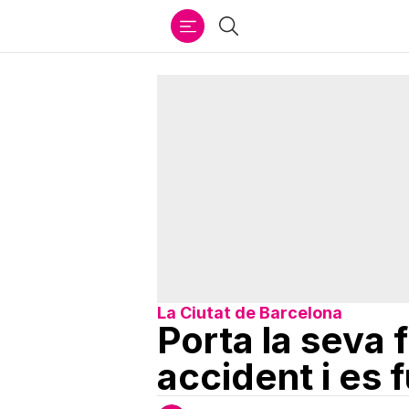
Ir
Cercar
al
contenido
La Ciutat de Barcelona
Porta la seva 
accident i es 