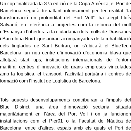
Un cop finalitzada la 37a edició de la Copa Amèrica, el Port de
Barcelona seguirà treballant intensament per fer realitat “la
transformació en profunditat del Port Vell”, ha afegit Lluís
Salvadó, en referència a projectes com la reforma del moll
d’Espanya i l’obertura a la ciutadania dels molls de Drassanes
i Barcelona Nord, que aniran acompanyades de la rehabilitació
dels tinglados de Sant Bertran, on s’ubicarà el BlueTech
Barcelona, un nou centre d’innovació d’economia blava que
allotjarà start ups, institucions internacionals de l’entorn
marítim, centres d'innovació de grans empreses vinculades
amb la logística, el transport, l'activitat portuària i centres de
formació com l’Institut de Logística de Barcelona.
Tots aquests desenvolupaments contribuiran a l’impuls del
Blue District, una àrea d’innovació sectorial situada
majoritàriament en l’àrea del Port Vell i on ja funcionen
instal·lacions com el Pier01 o la Facultat de Nàutica de
Barcelona, entre d’altres, espais amb els quals el Port de