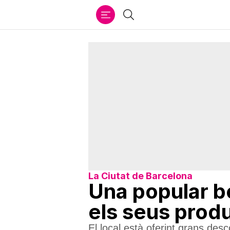
Ir
Cercar
al
contenido
La Ciutat de Barcelona
Una popular bo
els seus prod
El local està oferint grans de