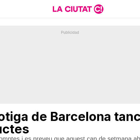
tiga de Barcelona tanca
uctes
scomptes i es preveu que aquest cap de setmana aba