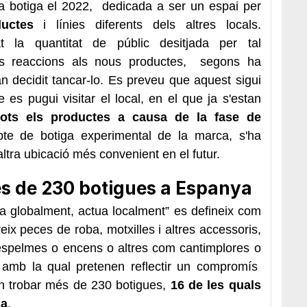
ta botiga el 2022, dedicada a ser un espai per
uctes
i línies diferents dels altres locals.
t la quantitat de públic desitjada per tal
les reaccions als nous productes, segons ha
an decidit tancar-lo. Es preveu que aquest sigui
 es pugui visitar el local, en el que ja s'estan
ts els productes a causa de la fase de
pte de botiga experimental de la marca, s'ha
ltra ubicació més convenient en el futur.
 de 230 botigues a Espanya
a globalment, actua localment” es defineix com
ix peces de roba, motxilles i altres accessoris,
espelmes o encens o altres com cantimplores o
ca amb la qual pretenen reflectir un compromís
den trobar més de 230 botigues,
16 de les quals
na
.