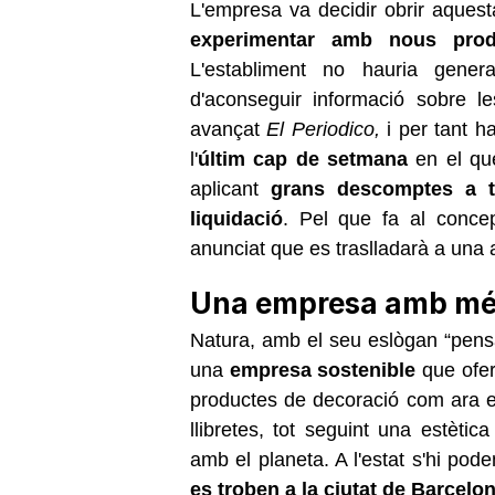
L'empresa va decidir obrir aques
experimentar amb nous prod
L'establiment no hauria genera
d'aconseguir informació sobre 
avançat
El Periodico,
i per tant h
l'
últim cap de setmana
en el que
aplicant
grans descomptes a to
liquidació
. Pel que fa al conce
anunciat que es traslladarà a una a
Una empresa amb més
Natura, amb el seu eslògan “pens
una
empresa sostenible
que ofere
productes de decoració com ara 
llibretes, tot seguint una estèti
amb el planeta. A l'estat s'hi po
es troben a la ciutat de Barcelo