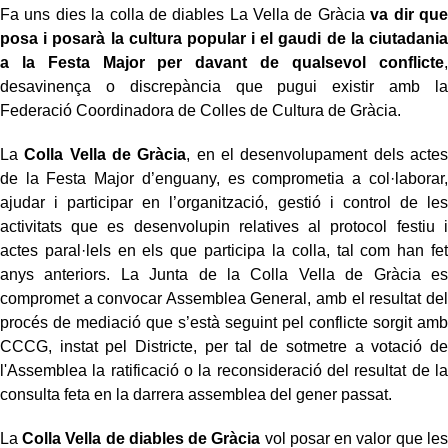
Fa uns dies la colla de diables La Vella de Gràcia
va dir que
posa i posarà la cultura popular i el gaudi de la ciutadania
a la Festa Major per davant de qualsevol conflicte
,
desavinença o discrepància que pugui existir amb la
Federació Coordinadora de Colles de Cultura de Gràcia.
La
Colla Vella de Gràcia
, en el desenvolupament dels actes
de la Festa Major d’enguany, es comprometia a col·laborar,
ajudar i participar en l’organització, gestió i control de les
activitats que es desenvolupin relatives al protocol festiu i
actes paral·lels en els que participa la colla, tal com han fet
anys anteriors. La Junta de la Colla Vella de Gràcia es
compromet a convocar Assemblea General, amb el resultat del
procés de mediació que s’està seguint pel conflicte sorgit amb
CCCG, instat pel Districte, per tal de sotmetre a votació de
l'Assemblea la ratificació o la reconsideració del resultat de la
consulta feta en la darrera assemblea del gener passat.
La
Colla Vella de diables de Gràcia
vol posar en valor que les