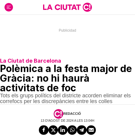
Ir
al
contenido
La Ciutat de Barcelona
Polèmica a la festa major de
Gràcia: no hi haurà
activitats de foc
Tots els grups polítics del districte acorden eliminar els
correfocs per les discrepàncies entre les colles
REDACCIÓ
13 D'AGOST DE 2024 A LES 13:04H