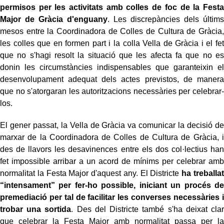
permisos per les activitats amb colles de foc de la Festa
Major de Gràcia d'enguany
. Les discrepàncies dels últims
mesos entre la Coordinadora de Colles de Cultura de Gràcia,
les colles que en formen part i la colla Vella de Gràcia i el fet
que no s'hagi resolt la situació que les afecta fa que no es
donin les circumstàncies indispensables que garanteixin el
desenvolupament adequat dels actes previstos, de manera
que no s'atorgaran les autoritzacions necessàries per celebrar-
los.
El gener passat, la Vella de Gràcia va comunicar la decisió de
marxar de la Coordinadora de Colles de Cultura de Gràcia, i
des de llavors les desavinences entre els dos col·lectius han
fet impossible arribar a un acord de mínims per celebrar amb
normalitat la Festa Major d'aquest any. El Districte
ha treballat
“intensament” per fer-ho possible, iniciant un procés de
premediació per tal de facilitar les converses necessàries i
trobar una sortida
. Des del Districte també s'ha deixat clar
que celebrar la Festa Major amb normalitat passa per la