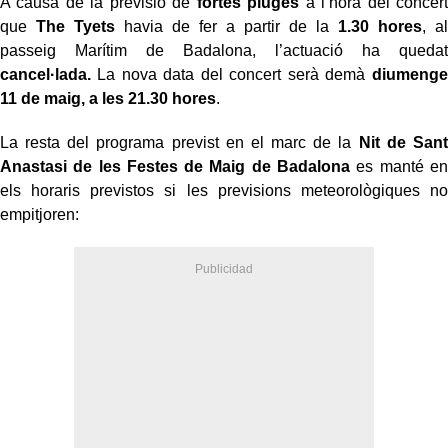
A causa de la previsió de
fortes pluges
a l’hora del concert
que
The Tyets
havia de fer a partir de la
1.30 hores
, al
passeig Marítim de Badalona, l’actuació ha quedat
cancel·lada.
La nova data del concert serà demà
diumenge
11 de maig, a les 21.30 hores
.
La resta del programa previst en el marc de la
Nit de Sant
Anastasi de les Festes de Maig de Badalona
es manté en
els horaris previstos si les previsions meteorològiques no
empitjoren: