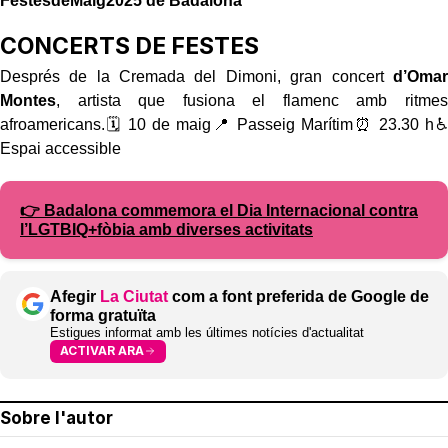
FestesdeMaig2025 de Badalona
CONCERTS DE FESTES
Després de la Cremada del Dimoni, gran concert
d’Omar
Montes
, artista que fusiona el flamenc amb ritmes
afroamericans.🗓 10 de maig📍 Passeig Marítim⏰ 23.30 h♿
Espai accessible
👉 Badalona commemora el Dia Internacional contra
l’LGTBIQ+fòbia amb diverses activitats
Afegir
La Ciutat
com a font preferida de Google de
forma gratuïta
Estigues informat amb les últimes notícies d'actualitat
ACTIVAR ARA
Sobre l'autor