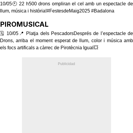
10/05🕙 22 h500 drons ompliran el cel amb un espectacle de
llum, música i història!#FestesdeMaig2025 #Badalona
PIROMUSICAL
🗓 10/05📍 Platja dels PescadorsDesprés de l’espectacle de
Drons, arriba el moment esperat de llum, color i música amb
els focs artificals a càrrec de Pirotècnia Igual💥