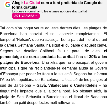
Afegir
La Ciutat
com a font preferida de Google de
forma gratuïta
Estigues informat amb les últimes notícies d'actualitat
ACTIVAR ARA
Tal com s’ha pogut veure aquests darrers dies, les platges de
Barcelona han canviat el seu aspecte completament. El
temporal 'Nelson', que va sacsejar bona part del litoral durant
la darrera Setmana Santa, ha sigut el culpable d’aquest canvi.
Segons va detallar Collboni fa un parell de dies,
el
percentatge de sorra perduda ha arribat fins el 30% a les
platges de Barcelona
. Una xifra que ha preocupat el govern
municipal i que ha fet plantejar-se demanar ajuda al Govern
d’Espanya per poder fer front a la situació. Segons ha informat
l’Àrea Metropolitana de Barcelona, l’afectació de les platges al
sud de Barcelona –
Gavà, Viladecans o Castelldefels
– ha
tingut més impacte que a la zona nord. No obstant això, la
platja de Sant Sebastià a Barcelona o el litoral de Badalona
també han patit desperfectes molt rellevants.