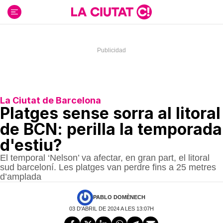
Ir
al
contenido
La Ciutat de Barcelona
Platges sense sorra al litoral
de BCN: perilla la temporada
d'estiu?
El temporal ‘Nelson’ va afectar, en gran part, el litoral
sud barceloní. Les platges van perdre fins a 25 metres
d’amplada
PABLO DOMÈNECH
03 D'ABRIL DE 2024 A LES 13:07H