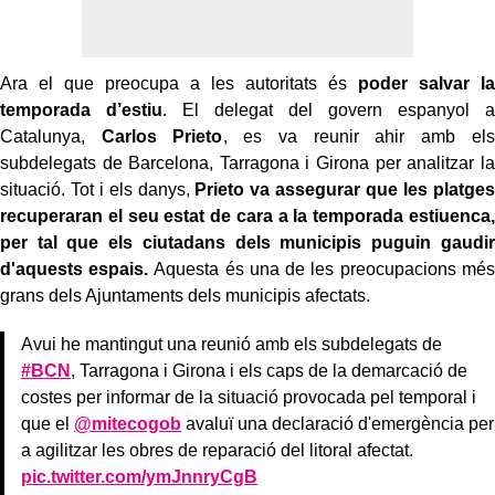
Ara el que preocupa a les autoritats és
poder salvar la
temporada d’estiu
. El delegat del govern espanyol a
Catalunya,
Carlos Prieto
, es va reunir ahir amb els
subdelegats de Barcelona, Tarragona i Girona per analitzar la
situació. Tot i els danys,
Prieto va assegurar que les platges
recuperaran el seu estat de cara a la temporada estiuenca,
per tal que els ciutadans dels municipis puguin gaudir
d'aquests espais.
Aquesta és una de les preocupacions més
grans dels Ajuntaments dels municipis afectats.
Avui he mantingut una reunió amb els subdelegats de
#BCN
, Tarragona i Girona i els caps de la demarcació de
costes per informar de la situació provocada pel temporal i
que el
@mitecogob
avaluï una declaració d'emergència per
a agilitzar les obres de reparació del litoral afectat.
pic.twitter.com/ymJnnryCgB