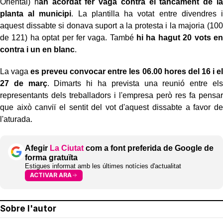
Oriental) h
an acordat fer vaga contra el tancament de la
planta al municipi
. La plantilla ha votat entre divendres i
aquest dissabte si donava suport a la protesta i la majoria (100
de 121) ha optat per fer vaga. També
hi ha hagut 20 vots en
contra i un en blanc
.
La vaga
es preveu convocar entre les 06.00 hores del 16 i el
27 de març
. Dimarts hi ha prevista una reunió entre els
representants dels treballadors i l'empresa però res fa pensar
que això canviï el sentit del vot d'aquest dissabte a favor de
l'aturada.
Afegir
La Ciutat
com a font preferida de Google de
forma gratuïta
Estigues informat amb les últimes notícies d'actualitat
ACTIVAR ARA
Sobre l'autor