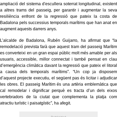
ampliació del sistema d'escullera soterrat longitudinal, existent
a altres trams del passeig, per garantir i augmentar la seva
resiliència enfront de la regressió que pateix la costa de
Badalona pels successius temporals marítims que han anat en
augment aquests darrers anys.
L’alcalde de Badalona, Rubén Guijarro, ha afirmat que “la
remodelació prevista farà que aquest tram del passeig Marítim
es converteixi en un gran espai públic molt més amable per als
usuaris, accessible, millor connectat i també pensat en clau
d’emergència climàtica davant la regressió que pateix el litoral
a causa dels temporals marítims”. “Un cop ja disposem
d’aquest projecte executiu, el següent pas és licitar i adjudicar
les obres. El passeig Marítim és una artèria emblemàtica que
cal remodelar i dignificar perquè es tracta d’un dels eixos
vertebradors de la ciutat que complementa la platja com
atractiu turístic i paisatgístic”, ha afegit.