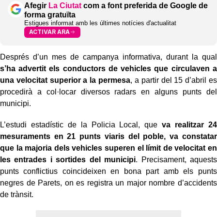
Afegir
La Ciutat
com a font preferida de Google de
forma gratuïta
Estigues informat amb les últimes notícies d'actualitat
ACTIVAR ARA
Després d’un mes de campanya informativa, durant la qual
s’ha advertit els conductors de vehicles que circulaven a
una velocitat superior a la permesa
, a partir del 15 d’abril es
procedirà a col·locar diversos radars en alguns punts del
municipi.
L’estudi estadístic de la Policia Local, que
va realitzar 24
mesuraments en 21 punts viaris del poble, va constatar
que la majoria dels vehicles superen el límit de velocitat en
les entrades i sortides del municipi
. Precisament, aquests
punts conflictius coincideixen en bona part amb els punts
negres de Parets, on es registra un major nombre d’accidents
de trànsit.