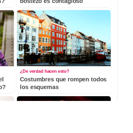
s?
bostezo es contagioso
¿De verdad hacen esto?
el
Costumbres que rompen todos
io?
los esquemas