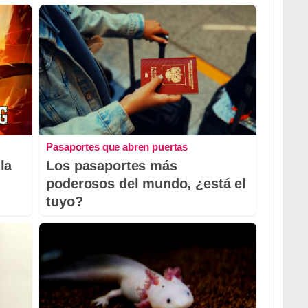
Pasaportes que abren puertas
la
Los pasaportes más
poderosos del mundo, ¿está el
tuyo?