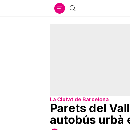
Ir
Cercar
al
contenido
La Ciutat de Barcelona
Parets del Val
autobús urbà e