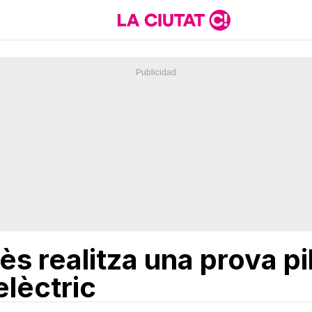
lès realitza una prova p
lèctric