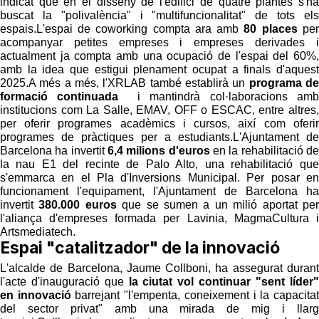
indicat que en el disseny de l'edifici de quatre plantes s'ha
buscat la "polivalència" i "multifuncionalitat" de tots els
espais.L'espai de coworking compta ara amb
80 places
per
acompanyar petites empreses i empreses derivades i
actualment ja compta amb una ocupació de l'espai del 60%,
amb la idea que estigui plenament ocupat a finals d'aquest
2025.A més a més, l'XRLAB també establirà un
programa de
formació continuada
i mantindrà col·laboracions amb
institucions com La Salle, EMAV, OFF o ESCAC, entre altres,
per oferir programes acadèmics i cursos, així com oferir
programes de pràctiques per a estudiants.L'Ajuntament de
Barcelona ha invertit
6,4 milions d'euros
en la rehabilitació de
la nau E1 del recinte de Palo Alto, una rehabilitació que
s'emmarca en el Pla d'Inversions Municipal. Per posar en
funcionament l'equipament, l'Ajuntament de Barcelona ha
invertit
380.000 euros
que se sumen a un milió aportat per
l'aliança d'empreses formada per Lavinia, MagmaCultura i
Artsmediatech.
Espai "catalitzador" de la innovació
L'alcalde de Barcelona, Jaume Collboni, ha assegurat durant
l'acte d'inauguració que
la ciutat vol continuar "sent líder"
en innovació
barrejant "l'empenta, coneixement i la capacitat
del sector privat" amb una mirada de mig i llarg