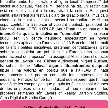
El batlle també ha fet valdre el "gran teixit d'empreses" del
sector audiovisual, més de mil segons ha dit, un sector que
està creixent vinculat a la creativitat i la cultura. En aquest
sentit, s'ha referit als festivals d'art, de creació digital, música o
cinema a la ciutat vinculats al sector i ha confiat que el nou
espai contribuirà a reforçar el vessant creatiu.El president de
MagmaCultura i CEO d'XRLAB, Artur Duart, ha apuntat que
la
intenció és que la iniciativa es "consolidi"
i el nou espai
pugui ser "un centre neuràlgic especialitzat en noves
tecnologies aplicades a l'audiovisual". "A Barcelona hi ha molt
de talent i petites iniciatives, pretenem centralitzar-les, però
sobretot consolidar un pol al sud d'Europa amb voluntat
internacional de projecció", ha assegurat.Al seu torn, el director
general de Lavinia i del Clúster Audiovisual, Miquel Rutllant,
ha subratllat que
"faltava" alguna infraestructura d'aquest
tipus
i ha valorat en positiu que a l'XRLAB hi hagi
equipaments que podran compartir les empreses de la
indústria. Per això, també han indicat que esperen que hi hagi
rotació de les companyies que puguin fer ús de l'espai.Algunes
de les empreses que es mudaran al nou equipament les
properes setmanes són Layers of Reality, Barspin Studios,
Alma Digital o Estudio Gurugú.
👉 Descobreix la Revista La Ciutat