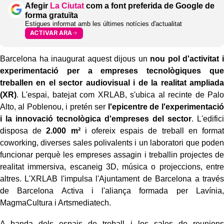
Afegir
La Ciutat
com a font preferida de Google de
forma gratuïta
Estigues informat amb les últimes notícies d'actualitat
ACTIVAR ARA
Barcelona ha inaugurat aquest dijous un
nou pol d'activitat i
experimentació per a empreses tecnològiques que
treballen en el sector audiovisual i de la realitat ampliada
(XR)
. L'espai, batejat com XRLAB, s'ubica al recinte de Palo
Alto, al Poblenou, i pretén ser
l'epicentre de l'experimentació
i la innovació tecnològica d'empreses del sector
. L'edifici
disposa de
2.000 m²
i ofereix espais de treball en format
coworking, diverses sales polivalents i un laboratori que poden
funcionar perquè les empreses assagin i treballin projectes de
realitat immersiva, escaneig 3D, música o projeccions, entre
altres. L'XRLAB l'impulsa l'Ajuntament de Barcelona a través
de Barcelona Activa i l'aliança formada per Lavínia,
MagmaCultura i Artsmediatech.
A banda dels espais de treball i les sales de reunions