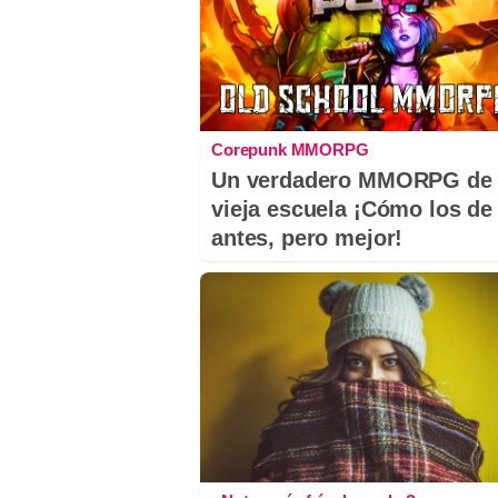
Corepunk MMORPG
Un verdadero MMORPG de 
vieja escuela ¡Cómo los de
antes, pero mejor!