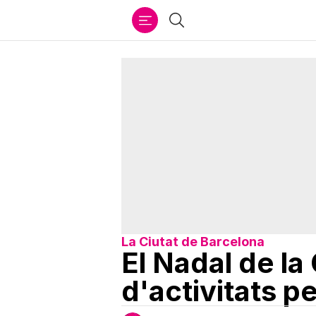
Ir
Cercar
al
contenido
La Ciutat de Barcelona
El Nadal de l
d'activitats p