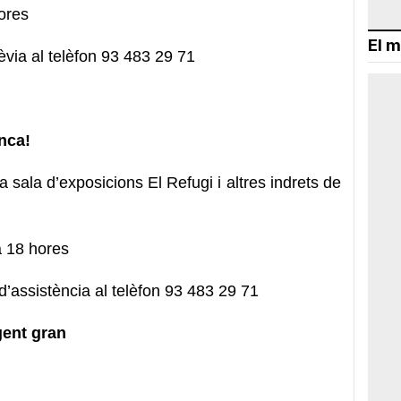
ores
El m
rèvia al telèfon 93 483 29 71
enca!
a sala d’exposicions El Refugi i altres indrets de
a 18 hores
d’assistència al telèfon 93 483 29 71
 gent gran