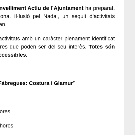
nvelliment Actiu de l’Ajuntament
ha preparat,
. Il·lusió pel Nadal, un seguit d’activitats
an.
ctivitats amb un caràcter plenament identificat
tres que poden ser del seu interès.
Totes són
accessibles.
Fàbregues: Costura i Glamur”
hores
 hores