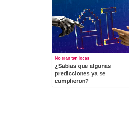
No eran tan locas
¿Sabías que algunas
predicciones ya se
cumplieron?
Comentaris