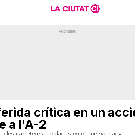
ferida crítica en un acc
e a l'A-2
 a les carreteres catalanes en el que va d'any