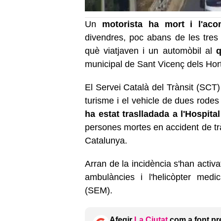
Un
motorista ha mort i l'acom
divendres, poc abans de les tres 
què viatjaven i un automòbil al
q
municipal de Sant Vicenç dels Horts
El Servei Català del Trànsit (SCT)
turisme i el vehicle de dues rodes
ha estat traslladada a l'Hospital
persones mortes en accident de trà
Catalunya.
Arran de la incidència s'han activ
ambulàncies i l'helicòpter medi
(SEM).
Afegir
La Ciutat
com a font pr