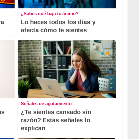
¿Sabes qué baja tu ánimo?
ra
Lo haces todos los días y
afecta cómo te sientes
Señales de agotamiento
as
¿Te sientes cansado sin
razón? Estas señales lo
explican