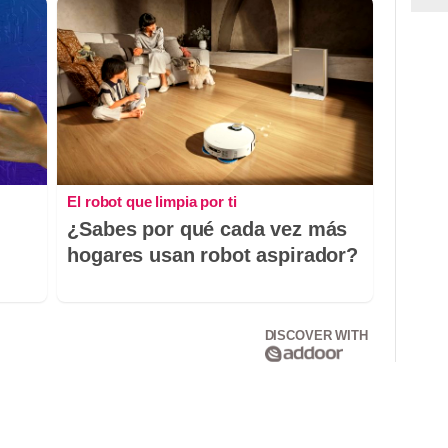
El robot que limpia por ti
¿Sabes por qué cada vez más
hogares usan robot aspirador?
DISCOVER WITH