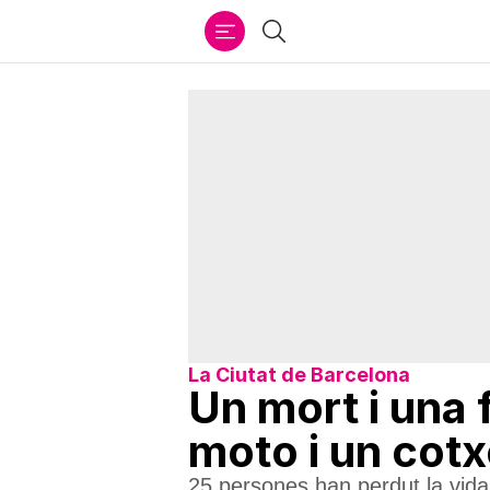
Ir
Cercar
al
contenido
La Ciutat de Barcelona
Un mort i una 
moto i un cotx
25 persones han perdut la vida