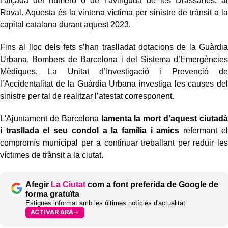
l’alçada del número 6 de l’avinguda de les Drassanes, al
Raval. Aquesta és la vintena víctima per sinistre de trànsit a la
capital catalana durant aquest 2023.
Fins al lloc dels fets s’han traslladat dotacions de la Guàrdia
Urbana, Bombers de Barcelona i del Sistema d’Emergències
Mèdiques. La Unitat d’Investigació i Prevenció de
l’Accidentalitat de la Guàrdia Urbana investiga les causes del
sinistre per tal de realitzar l’atestat corresponent.
L'Ajuntament de Barcelona
lamenta la mort d’aquest ciutadà
i trasllada el seu condol a la família i amics
refermant el
compromís municipal per a continuar treballant per reduir les
víctimes de trànsit a la ciutat.
Afegir
La Ciutat
com a font preferida de Google de
forma gratuïta
Estigues informat amb les últimes notícies d'actualitat
ACTIVAR ARA