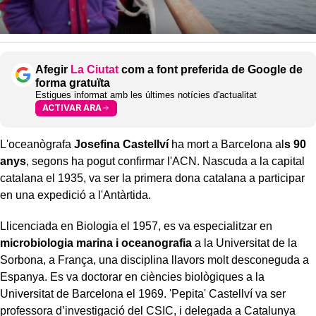
Afegir
La Ciutat
com a font preferida de Google de
forma gratuïta
Estigues informat amb les últimes notícies d'actualitat
ACTIVAR ARA
L'oceanògrafa
Josefina Castellví
ha mort a Barcelona al
s 90
anys
, segons ha pogut confirmar l'ACN. Nascuda a la capital
catalana el 1935, va ser la primera dona catalana a participar
en una expedició a l'Antàrtida.
Llicenciada en Biologia el 1957, es va especialitzar en
microbiologia marina i oceanografia
a la Universitat de la
Sorbona, a França, una disciplina llavors molt desconeguda a
Espanya. Es va doctorar en ciències biològiques a la
Universitat de Barcelona el 1969. 'Pepita' Castellví va ser
professora d’investigació del CSIC, i delegada a Catalunya