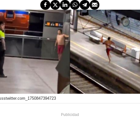
ssstwitter.com_1750847394723