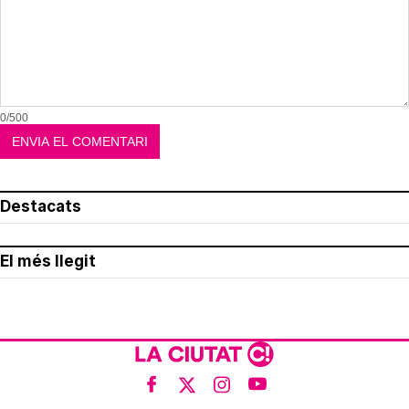
0/500
Destacats
El més llegit