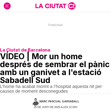
Ir
al
contenido
La Ciutat de Barcelona
VÍDEO | Mor un home
després de sembrar el pànic
amb un ganivet a l'estació
Sabadell Sud
L’home ha acabat morint a l’hospital aquesta nit per
causes de moment desconegudes
MARC PASCUAL GARSABALL
25 DE JUNY DE 2025 A LES 12:42H