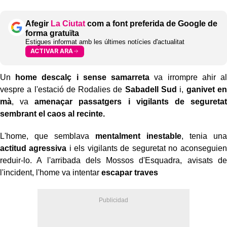
Afegir
La Ciutat
com a font preferida de Google de
forma gratuïta
Estigues informat amb les últimes notícies d'actualitat
ACTIVAR ARA
Un
home descalç i sense samarreta
va irrompre ahir al
vespre a l'estació de Rodalies de
Sabadell Sud
i,
ganivet en
mà
, va
amenaçar passatgers i vigilants de seguretat
sembrant el caos al recinte.
L'home, que semblava
mentalment inestable
, tenia una
actitud agressiva
i els vigilants de seguretat no aconseguien
reduir-lo. A l'arribada dels Mossos d'Esquadra, avisats de
l'incident, l'home va intentar
escapar traves