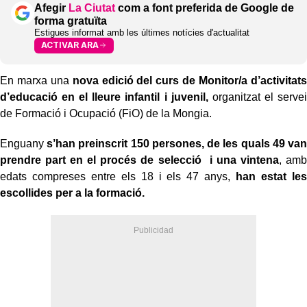
Afegir
La Ciutat
com a font preferida de Google de
forma gratuïta
Estigues informat amb les últimes notícies d'actualitat
ACTIVAR ARA
En marxa una
nova edició del curs de Monitor/a d’activitats
d’educació en el lleure infantil i juvenil,
organitzat el servei
de Formació i Ocupació (FiO) de la Mongia.
Enguany
s’han preinscrit 150 persones, de les quals 49 van
prendre part en el procés de selecció
i una vintena
, amb
edats compreses entre els 18 i els 47 anys,
han estat les
escollides per a la formació.