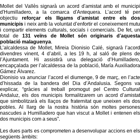
Mollet del Vallès signarà un acord d'amistat amb el municipi
d'Humilladero, a la comarca d'Antequera. L’acord té per
objectiu
reforçar els lligams d’amistat entre els dos
municipis
i neix amb la voluntat d’enfortir el coneixement mutu
i compartir elements culturals, socials i comercials. De fet, un
total de
131 veïns de
Mollet
són originaris d’aquesta
població malaguenya
.
L’alcaldessa de Mollet, Mireia Dionisio Calé, signarà l’acord
divendres vinent, 4 d’abril, a les 19 h, al saló de plens de
l’Ajuntament. Hi assistirà una delegació d’Humilladero,
encapçalada per l’alcaldessa de la població, María Auxiliadora
Gámez Álvarez.
Dionisio va anunciar l’acord el diumenge, 9 de març, en l’acte
d’hissada de la bandera del Dia d’Andalusia. Segons va
explicar, “gràcies al treball promogut pel Centro Cultural
Andaluz, els dos municipis formalitzarem un acord d’amistat
que simbolitzarà els llaços de fraternitat que uneixen els dos
pobles. Al llarg de la nostra història són moltes persones
nascudes a Humilladero que han viscut a Mollet i entenen els
dos municipis com a seus”.
Les dues parts es comprometen a desenvolupar accions en els
següents àmbits: