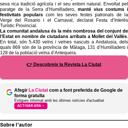
seva rica tradició agrícola i el seu entorn natural. Envoltat pel
paratge de la Serra d’Humilladero,
manté vius costums i
festivitats populars
com les seves festes patronals de la
Verge del Rosario i el Carnaval, declarat Festa d’Interès
Turístic Provincial.
La comunitat andalusa és la més nombrosa del conjunt de
l’Estat en nombre de ciutadans arribats a Mollet del Vallès
.
En total, són 5.430 veïns i veïnes nascuts a Andalusia, dels
quals 869 són de la província de Màlaga, 131 d’Humilladero i
128 de la població veïna d’Antequera.
👉 Descobreix la Revista La Ciutat
Afegir
La Ciutat
com a font preferida de Google de
forma gratuïta
Estigues informat amb les últimes notícies d'actualitat
ACTIVAR ARA
Sobre l'autor