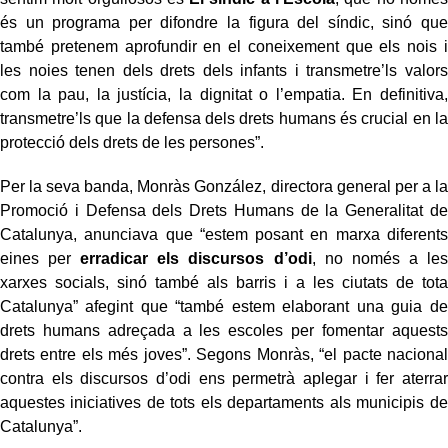
és un programa per difondre la figura del síndic, sinó que
també pretenem aprofundir en el coneixement que els nois i
les noies tenen dels drets dels infants i transmetre’ls valors
com la pau, la justícia, la dignitat o l’empatia. En definitiva,
transmetre’ls que la defensa dels drets humans és crucial en la
protecció dels drets de les persones”.
Per la seva banda, Monràs González, directora general per a la
Promoció i Defensa dels Drets Humans de la Generalitat de
Catalunya, anunciava que “estem posant en marxa diferents
eines per
erradicar els discursos d’odi
, no només a les
xarxes socials, sinó també als barris i a les ciutats de tota
Catalunya” afegint que “també estem elaborant una guia de
drets humans adreçada a les escoles per fomentar aquests
drets entre els més joves”. Segons Monràs, “el pacte nacional
contra els discursos d’odi ens permetrà aplegar i fer aterrar
aquestes iniciatives de tots els departaments als municipis de
Catalunya”.