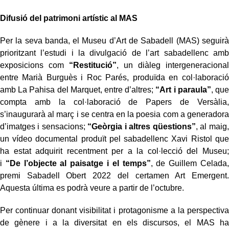
Difusió del patrimoni artístic al MAS
Per la seva banda, el Museu d’Art de Sabadell (MAS) seguirà
prioritzant l’estudi i la divulgació de l’art sabadellenc amb
exposicions com
“Restitució”
, un diàleg intergeneracional
entre Marià Burguès i Roc Parés, produïda en col·laboració
amb La Pahisa del Marquet, entre d’altres;
“Art i paraula”
, que
compta amb la col·laboració de Papers de Versàlia,
s’inaugurarà al març i se centra en la poesia com a generadora
d’imatges i sensacions;
“Geòrgia i altres qüestions”
, al maig,
un vídeo documental produït pel sabadellenc Xavi Ristol que
ha estat adquirit recentment per a la col·lecció del Museu;
i
“De l’objecte al paisatge i el temps”
, de Guillem Celada,
premi Sabadell Obert 2022 del certamen Art Emergent.
Aquesta última es podrà veure a partir de l’octubre.
Per continuar donant visibilitat i protagonisme a la perspectiva
de gènere i a la diversitat en els discursos, el MAS ha