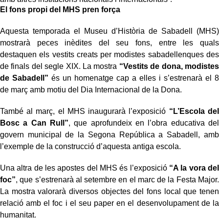
El fons propi del MHS pren força
Aquesta temporada el Museu d’Història de Sabadell (MHS)
mostrarà peces inèdites del seu fons, entre les quals
destaquen els vestits creats per modistes sabadellenques des
de finals del segle XIX. La mostra
“Vestits de dona, modistes
de Sabadell”
és un homenatge cap a elles i s’estrenarà el 8
de març amb motiu del Dia Internacional de la Dona.
També al març, el MHS inaugurarà l’exposició
“L’Escola del
Bosc a Can Rull”
, que aprofundeix en l’obra educativa del
govern municipal de la Segona República a Sabadell, amb
l’exemple de la construcció d’aquesta antiga escola.
Una altra de les apostes del MHS és l’exposició
“A la vora del
foc”
, que s’estrenarà al setembre en el marc de la Festa Major.
La mostra valorarà diversos objectes del fons local que tenen
relació amb el foc i el seu paper en el desenvolupament de la
humanitat.