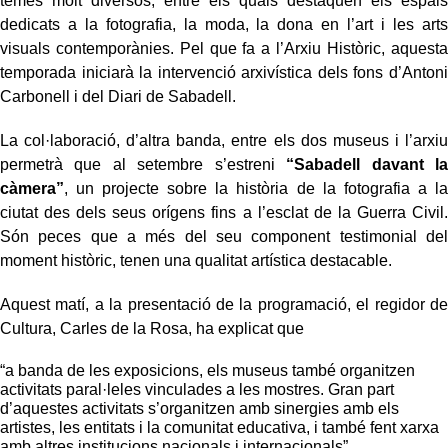
temes molt diversos, entre els quals destaquen els espais
dedicats a la fotografia, la moda, la dona en l’art i les arts
visuals contemporànies. Pel que fa a l’Arxiu Històric, aquesta
temporada iniciarà la intervenció arxivística dels fons d’Antoni
Carbonell i del Diari de Sabadell.
La col·laboració, d’altra banda, entre els dos museus i l’arxiu
permetrà que al setembre s’estreni
“Sabadell davant la
càmera”
, un projecte sobre la història de la fotografia a la
ciutat des dels seus orígens fins a l’esclat de la Guerra Civil.
Són peces que a més del seu component testimonial del
moment històric, tenen una qualitat artística destacable.
Aquest matí, a la presentació de la programació, el regidor de
Cultura, Carles de la Rosa, ha explicat que
“a banda de les exposicions, els museus també organitzen
activitats paral·leles vinculades a les mostres. Gran part
d’aquestes activitats s’organitzen amb sinergies amb els
artistes, les entitats i la comunitat educativa, i també fent xarxa
amb altres institucions nacionals i internacionals”.