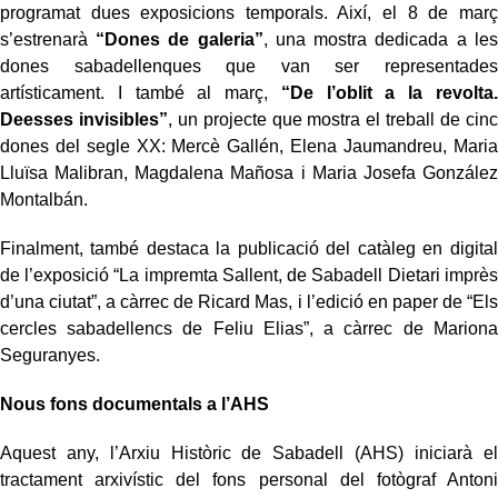
programat dues exposicions temporals. Així, el 8 de març
s’estrenarà
“Dones de galeria”
, una mostra dedicada a les
dones sabadellenques que van ser representades
artísticament. I també al març,
“De l’oblit a la revolta.
Deesses invisibles”
, un projecte que mostra el treball de cinc
dones del segle XX: Mercè Gallén, Elena Jaumandreu, Maria
Lluïsa Malibran, Magdalena Mañosa i Maria Josefa González
Montalbán.
Finalment, també destaca la publicació del catàleg en digital
de l’exposició “La impremta Sallent, de Sabadell Dietari imprès
d’una ciutat”, a càrrec de Ricard Mas, i l’edició en paper de “Els
cercles sabadellencs de Feliu Elias”, a càrrec de Mariona
Seguranyes.
Nous fons documentals a l’AHS
Aquest any, l’Arxiu Històric de Sabadell (AHS) iniciarà el
tractament arxivístic del fons personal del fotògraf Antoni