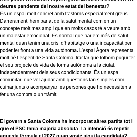
deures pendents del nostre estat del benestar?
És un espai molt concret amb trastorns especialment greus.
Darrerament, hem parlat de la salut mental com en un
concepte molt més ampli que en molts casos té a veure amb
un malestar emocional. És normal que parlem més de salut
mental quan tenim una crisi d’habitatge o una incapacitat per
poder fer front a una vida autònoma. L’espai Àgora representa
molt bé l’esperit de Santa Coloma: tractar que tothom pugui fer
el seu projecte de vida de forma autònoma a la ciutat,
independentment dels seus condicionants. És un espai
comunitari que vol ajudar amb qüestions tan simples com
cuinar junts o acompanyar les persones que ho necessiten a
fer una compra o un tràmit.
El govern a Santa Coloma ha incorporat altres partits tot i
que el PSC tenia majoria absoluta. La intenció és repetir
aquesta fórmula el 2027 quan vostè sigui la candidata?