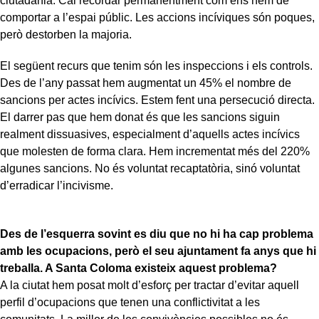
ciutadania. Cal recordar permanentment com ens hem de
comportar a l’espai públic. Les accions incíviques són poques,
però destorben la majoria.
El següent recurs que tenim són les inspeccions i els controls.
Des de l’any passat hem augmentat un 45% el nombre de
sancions per actes incívics. Estem fent una persecució directa.
El darrer pas que hem donat és que les sancions siguin
realment dissuasives, especialment d’aquells actes incívics
que molesten de forma clara. Hem incrementat més del 220%
algunes sancions. No és voluntat recaptatòria, sinó voluntat
d’erradicar l’incivisme.
Des de l’esquerra sovint es diu que no hi ha cap problema
amb les ocupacions, però el seu ajuntament fa anys que hi
treballa. A Santa Coloma existeix aquest problema?
A la ciutat hem posat molt d’esforç per tractar d’evitar aquell
perfil d’ocupacions que tenen una conflictivitat a les