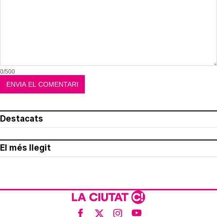
0/500
Destacats
El més llegit