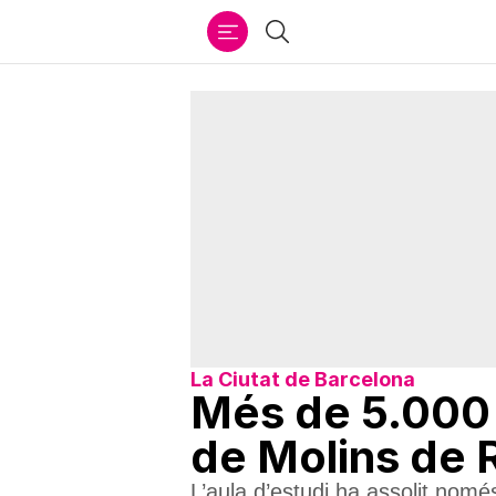
Ir
Cercar
al
contenido
La Ciutat de Barcelona
Més de 5.000 u
de Molins de 
L’aula d’estudi ha assolit nom