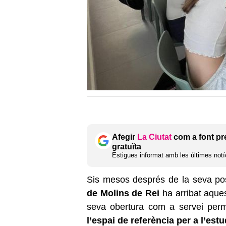
Afegir
La Ciutat
com a font pr
gratuïta
Estigues informat amb les últimes notíc
Sis mesos després de la seva p
de Molins de Rei
ha arribat aque
seva obertura com a servei perma
l’espai de referència per a l’estu