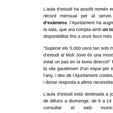
L’aula d’estudi ha assolit només 
rècord mensual per al serve
d’exàmens
, l’Ajuntament ha aug
la sala, que ara compta amb
un t
disponibilitat fins a onze llocs mé
“Superar els 5.000 usos tan sols 
d’estudi al Molí Jove és una mostr
estat un pas en la bona direcció”
la vila gaudeixen d’un espai per 
l’any, i des de l’Ajuntament contin
i donar resposta a altres necessita
L’aula d’estudi està destinada a j
de dilluns a diumenge, de 9 a 14 
consultar el web muni