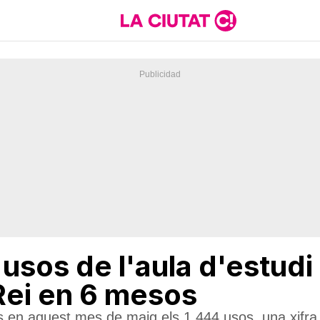
sos de l'aula d'estudi
Rei en 6 mesos
és en aquest mes de maig els 1.444 usos, una xifra