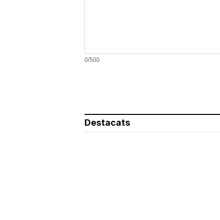
0/500
Destacats