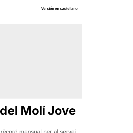
Versión en castellano
 del Molí Jove
 rècord mensual per al servei