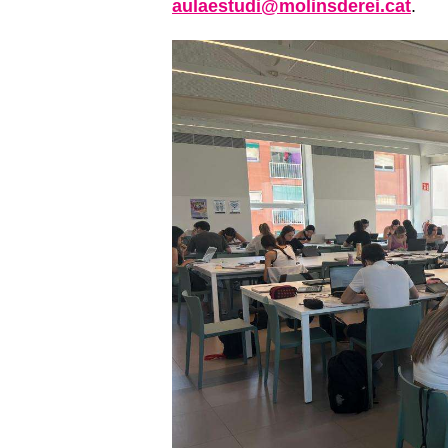
aulaestudi@molinsderei.cat
.