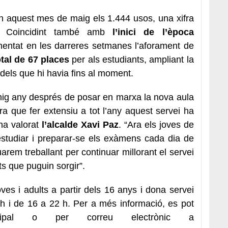
en aquest mes de maig els 1.444 usos, una xifra
i. Coincidint també amb
l’inici de l’època
mentat en les darreres setmanes l’aforament de
otal de 67 places
per als estudiants, ampliant la
s dels que hi havia fins al moment.
mig any després de posar en marxa la nova aula
a que fer extensiu a tot l’any aquest servei ha
 ha valorat
l’alcalde Xavi Paz
. “Ara els joves de
estudiar i preparar-se els exàmens cada dia de
uarem treballant per continuar millorant el servei
ts que puguin sorgir”.
oves i adults a partir dels 16 anys i dona servei
h i de 16 a 22 h. Per a més informació, es pot
cipal o per correu electrònic a