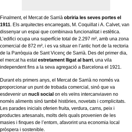
Finalment, el Mercat de Sarrià
obriria les seves portes el
1911
. Els arquitectes encarregats, M. Coquillat i A. Calvet, van
dissenyar un espai que combinava funcionalitat i estètica.
L’edifici ocupa una superfície total de 2.297 m², amb una zona
comercial de 872 m², i es va situar en l’antic hort de la rectoria
de la Parròquia de Sant Vicenç de Sarrià. Des del primer dia,
el mercat ha estat
estretament lligat al barri
, una vila
independent fins a la seva agregació a Barcelona el 1921.
Durant els primers anys, el Mercat de Sarrià no només va
proporcionar un punt de trobada comercial, sinó que va
esdevenir un
nucli social
on els veïns intercanviaven no
només aliments sinó també històries, novetats i complicitats.
Les parades inicials oferien fruita, verdura, carns, peix i
productes artesanals, molts dels quals provenien de les
masies i finques de l’entorn, afavorint una economia local
pròspera i sostenible.