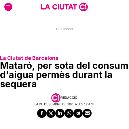
Ir
al
contenido
La Ciutat de Barcelona
Mataró, per sota del consum
d'aigua permès durant la
sequera
REDACCIÓ
04 DE DESEMBRE DE 2023 A LES 12:47H