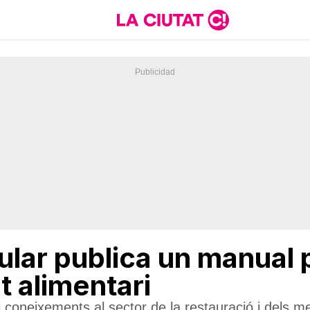
lar publica un manual p
 alimentari
 coneixements al sector de la restauració i dels m