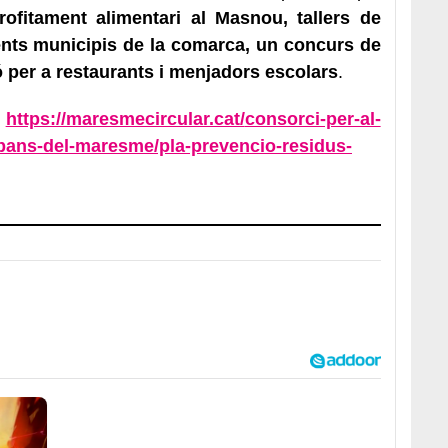
rofitament alimentari al Masnou, tallers de
ents municipis de la comarca, un concurs de
 per a restaurants i menjadors escolars
.
:
https://maresmecircular.cat/
consorci-per-al-
bans-del-
maresme/pla-prevencio-residus-