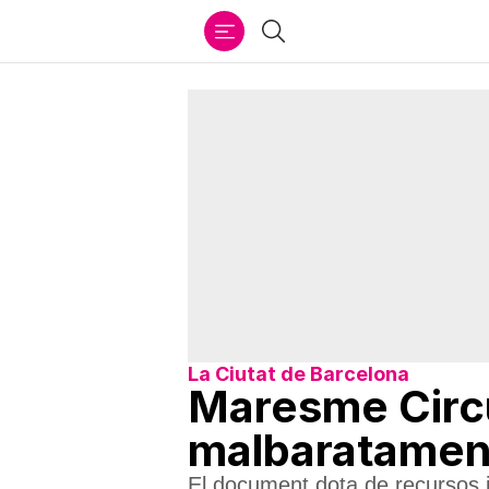
Ir
Cercar
al
contenido
La Ciutat de Barcelona
Maresme Circu
malbaratament
El document dota de recursos i