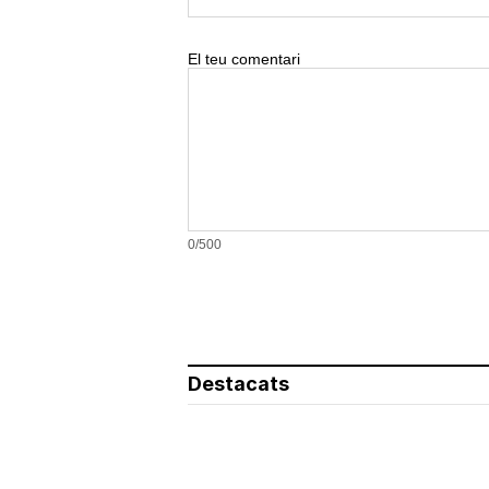
El teu comentari
0/500
Destacats