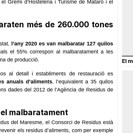
el Gremi d’Hosteleria i Turisme de Mataró i el
araten més de 260.000 tones
stat,
l’any 2020 es van malbaratar 127 quilos
uals el 55% correspon al malbaratament a les
dena de producció.
El m
os al detall i establiments de restauració es
es anuals d’aliments
, l’equivalent a 35 quilos
gons dades del 2012 de l’Agència de Residus de
a el malbaratament
idus del Maresme, el Consorci de Residus està
revenir els residus d’aliments, com per exemple