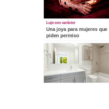
Lujo con carácter
Una joya para mujeres que
piden permiso
¿Conocías estos 5 consejos?
Consejos infalibles para
eliminar la cal del baño fáci