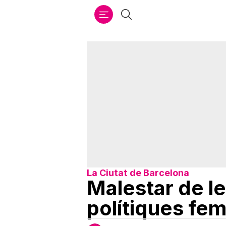
Ir
Cercar
al
contenido
La Ciutat de Barcelona
Malestar de l
polítiques fem