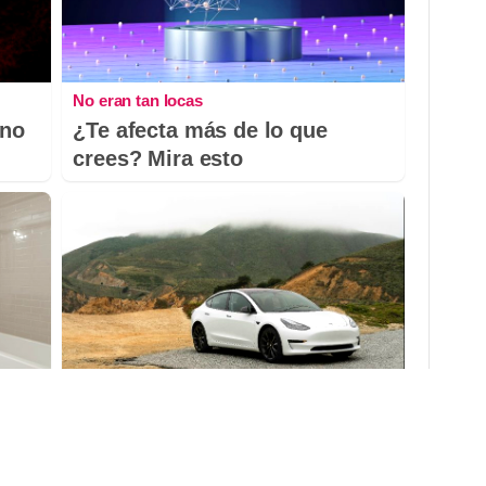
No eran tan locas
 no
¿Te afecta más de lo que
crees? Mira esto
Silencio que enamora
¿Te gustaría conducir y
l y
relajarte al mismo tiempo?