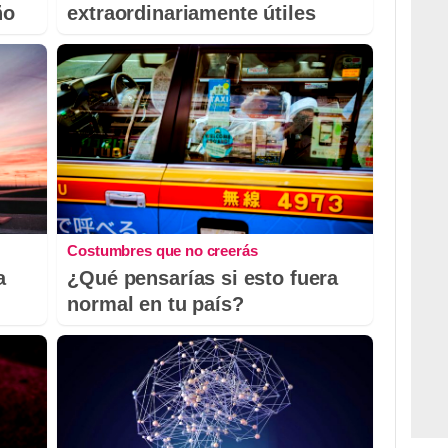
ño
extraordinariamente útiles
Costumbres que no creerás
a
¿Qué pensarías si esto fuera
normal en tu país?