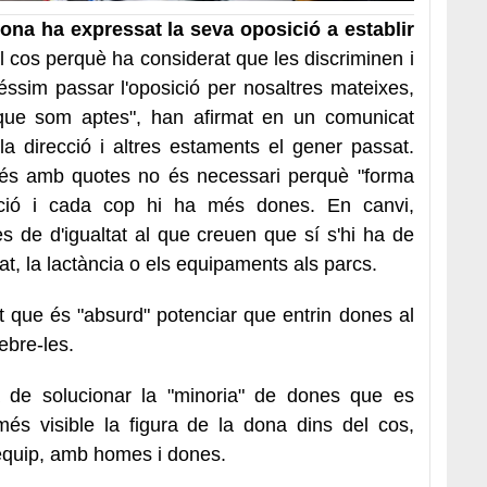
na ha expressat la seva oposició a establir
l cos perquè ha considerat que les discriminen i
éssim passar l'oposició per nosaltres mateixes,
 que som aptes", han afirmat en un comunicat
 direcció i altres estaments el gener passat.
és amb quotes no és necessari perquè "forma
orció i cada cop hi ha més dones. En canvi,
s de d'igualtat al que creuen que sí s'hi ha de
t, la lactància o els equipaments als parcs.
 que és "absurd" potenciar que entrin dones al
ebre-les.
ma de solucionar la "minoria" de dones que es
és visible la figura de la dona dins del cos,
 equip, amb homes i dones.