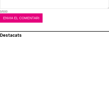
0/500
Destacats
El més llegit
Avís legal
Política de privacitat
Política de cookies