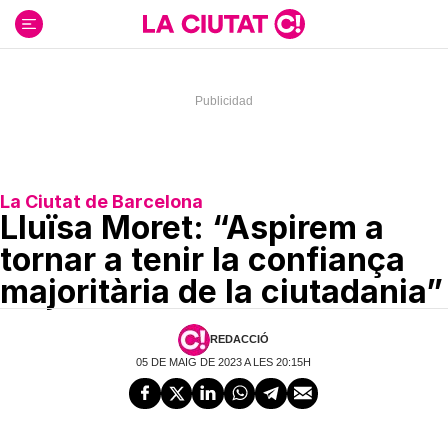
Ir
al
contenido
La Ciutat de Barcelona
Lluïsa Moret: “Aspirem a
tornar a tenir la confiança
majoritària de la ciutadania”
REDACCIÓ
05 DE MAIG DE 2023 A LES 20:15H