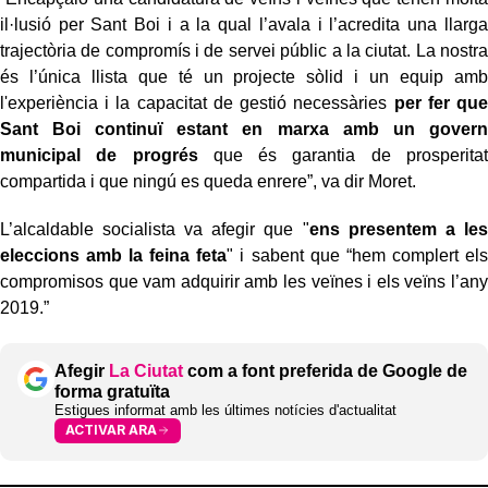
il·lusió per Sant Boi i a la qual l’avala i l’acredita una llarga
trajectòria de compromís i de servei públic a la ciutat. La nostra
és l’única llista que té un projecte sòlid i un equip amb
l'experiència i la capacitat de gestió necessàries
per fer que
Sant Boi continuï estant en marxa amb un govern
municipal de progrés
que és garantia de prosperitat
compartida i que ningú es queda enrere”, va dir Moret.
L’alcaldable socialista va afegir que "
ens presentem a les
eleccions amb la feina feta
" i sabent que “hem complert els
compromisos que vam adquirir amb les veïnes i els veïns l’any
2019.”
Afegir
La Ciutat
com a font preferida de Google de
forma gratuïta
Estigues informat amb les últimes notícies d'actualitat
ACTIVAR ARA