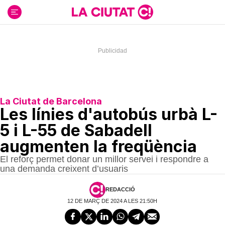
Ir
al
contenido
La Ciutat de Barcelona
Les línies d'autobús urbà L-
5 i L-55 de Sabadell
augmenten la freqüència
El reforç permet donar un millor servei i respondre a
una demanda creixent d’usuaris
REDACCIÓ
12 DE MARÇ DE 2024 A LES 21:50H