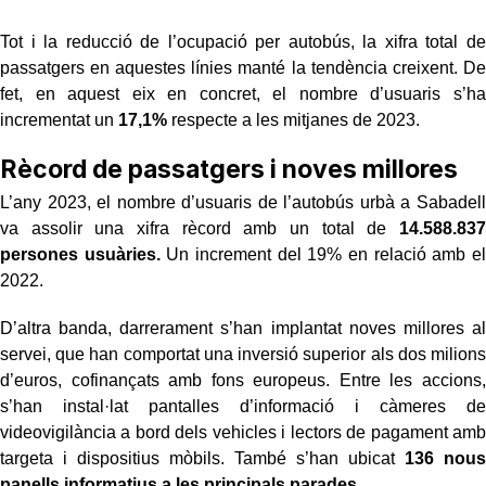
Tot i la reducció de l’ocupació per autobús, la xifra total de
passatgers en aquestes línies manté la tendència creixent. De
fet, en aquest eix en concret, el nombre d’usuaris s’ha
incrementat un
17,1%
respecte a les mitjanes de 2023.
Rècord de passatgers i noves millores
L’any 2023, el nombre d’usuaris de l’autobús urbà a Sabadell
va assolir una xifra rècord amb un total de
14.588.837
persones usuàries.
Un increment del 19% en relació amb el
2022.
D’altra banda, darrerament s’han implantat noves millores al
servei, que han comportat una inversió superior als dos milions
d’euros, cofinançats amb fons europeus. Entre les accions,
s’han instal·lat pantalles d’informació i càmeres de
videovigilància a bord dels vehicles i lectors de pagament amb
targeta i dispositius mòbils. També s’han ubicat
136 nous
panells informatius a les principals parades.