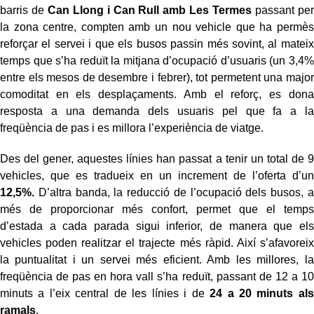
barris de
Can Llong i Can Rull amb Les Termes
passant per
la zona centre, compten amb un nou vehicle que ha permès
reforçar el servei i que els busos passin més sovint, al mateix
temps que s’ha reduït la mitjana d’ocupació d’usuaris (un 3,4%
entre els mesos de desembre i febrer), tot permetent una major
comoditat en els desplaçaments. Amb el reforç, es dona
resposta a una demanda dels usuaris pel que fa a la
freqüència de pas i es millora l’experiència de viatge.
Des del gener, aquestes línies han passat a tenir un total de 9
vehicles, que es tradueix en un increment de l’oferta d’un
12,5%.
D’altra banda, la reducció de l’ocupació dels busos, a
més de proporcionar més confort, permet que el temps
d’estada a cada parada sigui inferior, de manera que els
vehicles poden realitzar el trajecte més ràpid. Així s’afavoreix
la puntualitat i un servei més eficient. Amb les millores, la
freqüència de pas en hora vall s’ha reduït, passant de 12 a 10
minuts a l’eix central de les línies i de
24 a 20 minuts als
ramals
.