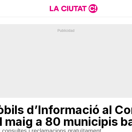
òbils d’Informació al C
 al maig a 80 municipis 
 consultes i reclamacions gratuïtament