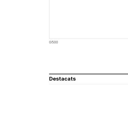
0/500
Destacats