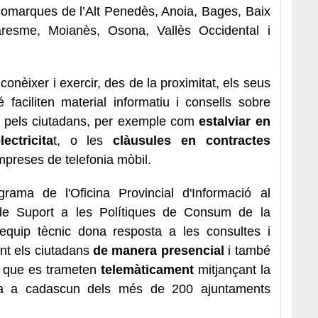
 comarques de l’Alt Penedès, Anoia, Bages, Baix
aresme, Moianès, Osona, Vallès Occidental i
onèixer i exercir, des de la proximitat, els seus
aciliten material informatiu i consells sobre
s pels ciutadans, per exemple com
estalviar en
ectricita
t, o les
clàusules en contractes
mpreses de telefonia mòbil.
ama de l'Oficina Provincial d'Informació al
de Suport a les Polítiques de Consum de la
equip tècnic dona resposta a les consultes i
nt els ciutadans
de manera presencial
i també
s que es trameten
telemàticament
mitjançant la
a a cadascun dels més de 200 ajuntaments