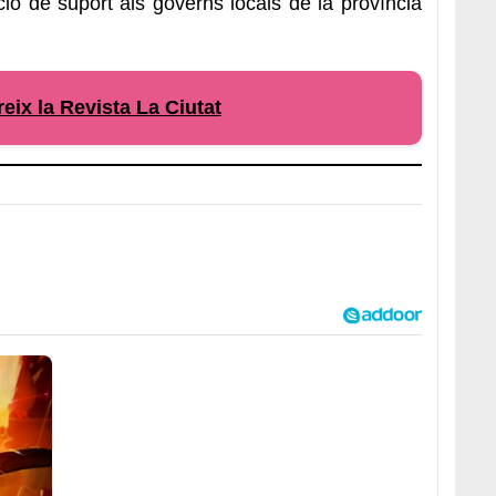
ió de suport als governs locals de la província
eix la Revista La Ciutat