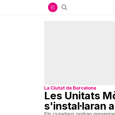
Ir
Cercar
al
contenido
La Ciutat de Barcelona
Les Unitats M
s'instal·laran
Els ciutadans podran presentar