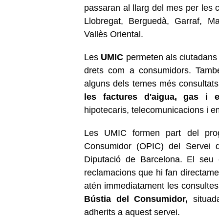
passaran al llarg del mes per les
Llobregat, Berguedà, Garraf, M
Vallès Oriental.
Les
UMIC
permeten als ciutadans c
drets com a consumidors. També f
alguns dels temes més consultat
les factures d'aigua, gas i el
hipotecaris, telecomunicacions i e
Les UMIC formen part del progr
Consumidor (OPIC) del Servei 
Diputació de Barcelona. El seu 
reclamacions que hi fan directame
atén immediatament les consulte
Bústia del Consumidor,
situad
adherits a aquest servei.