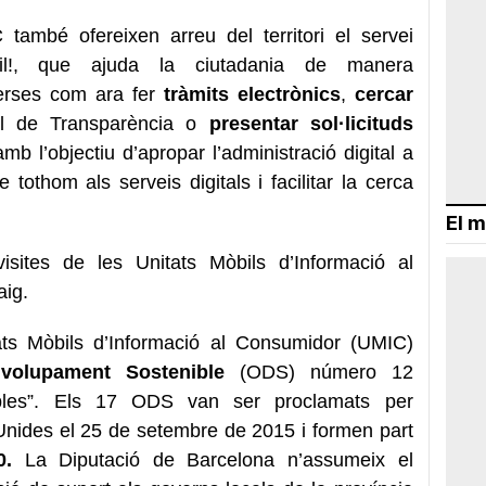
també ofereixen arreu del territori el servei
cil!, que ajuda la ciutadania de manera
erses com ara fer
tràmits electrònics
,
cercar
l de Transparència o
presentar sol·licituds
mb l’objectiu d’apropar l’administració digital a
tothom als serveis digitals i facilitar la cerca
El m
isites de les Unitats Mòbils d’Informació al
ig.
tats Mòbils d’Informació al Consumidor (UMIC)
volupament Sostenible
(ODS) número 12
bles”. Els 17 ODS van ser proclamats per
nides el 25 de setembre de 2015 i formen part
0.
La Diputació de Barcelona n’assumeix el