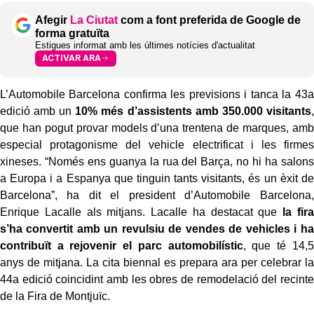
Afegir
La Ciutat
com a font preferida de Google de
forma gratuïta
Estigues informat amb les últimes notícies d'actualitat
ACTIVAR ARA
L’Automobile Barcelona confirma les previsions i tanca la 43a
edició amb un
10% més d’assistents amb 350.000 visitants
,
que han pogut provar models d’una trentena de marques, amb
especial protagonisme del vehicle electrificat i les firmes
xineses. “Només ens guanya la rua del Barça, no hi ha salons
a Europa i a Espanya que tinguin tants visitants, és un èxit de
Barcelona”, ha dit el president d’Automobile Barcelona,
Enrique Lacalle als mitjans. Lacalle ha destacat que
la fira
s’ha convertit amb un revulsiu de vendes de vehicles i ha
contribuït a rejovenir el parc automobilístic
, que té 14,5
anys de mitjana. La cita biennal es prepara ara per celebrar la
44a edició coincidint amb les obres de remodelació del recinte
de la Fira de Montjuïc.