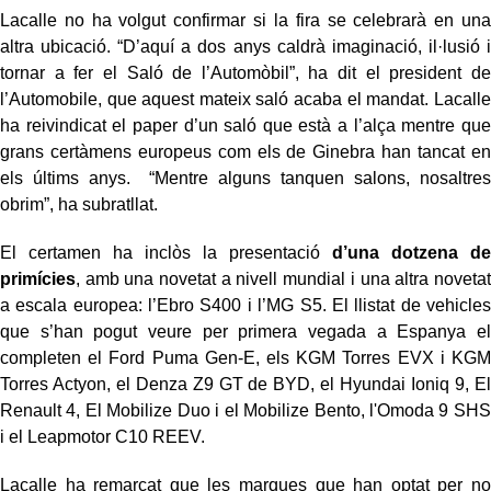
Lacalle no ha volgut confirmar si la fira se celebrarà en una
altra ubicació. “D’aquí a dos anys caldrà imaginació, il·lusió i
tornar a fer el Saló de l’Automòbil”, ha dit el president de
l’Automobile, que aquest mateix saló acaba el mandat. Lacalle
ha reivindicat el paper d’un saló que està a l’alça mentre que
grans certàmens europeus com els de Ginebra han tancat en
els últims anys. “Mentre alguns tanquen salons, nosaltres
obrim”, ha subratllat.
El certamen ha inclòs la presentació
d’una dotzena de
primícies
, amb una novetat a nivell mundial i una altra novetat
a escala europea: l’Ebro S400 i l’MG S5. El llistat de vehicles
que s’han pogut veure per primera vegada a Espanya el
completen el Ford Puma Gen-E, els KGM Torres EVX i KGM
Torres Actyon, el Denza Z9 GT de BYD, el Hyundai Ioniq 9, El
Renault 4, El Mobilize Duo i el Mobilize Bento, l'Omoda 9 SHS
i el Leapmotor C10 REEV.
Lacalle ha remarcat que les marques que han optat per no