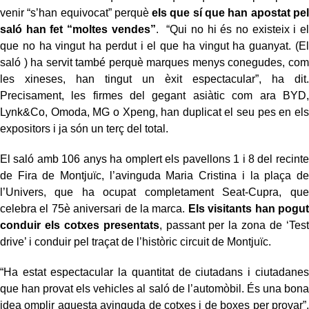
venir “s’han equivocat” perquè
els que sí que han apostat pel
saló han fet “moltes vendes”
. “Qui no hi és no existeix i el
que no ha vingut ha perdut i el que ha vingut ha guanyat. (El
saló ) ha servit també perquè marques menys conegudes, com
les xineses, han tingut un èxit espectacular”, ha dit.
Precisament, les firmes del gegant asiàtic com ara BYD,
Lynk&Co, Omoda, MG o Xpeng, han duplicat el seu pes en els
expositors i ja són un terç del total.
El saló amb 106 anys ha omplert els pavellons 1 i 8 del recinte
de Fira de Montjuïc, l’avinguda Maria Cristina i la plaça de
l’Univers, que ha ocupat completament Seat-Cupra, que
celebra el 75è aniversari de la marca.
Els visitants han pogut
conduir els cotxes presentats
, passant per la zona de ‘Test
drive’ i conduir pel traçat de l’històric circuit de Montjuïc.
“Ha estat espectacular la quantitat de ciutadans i ciutadanes
que han provat els vehicles al saló de l’automòbil. És una bona
idea omplir aquesta avinguda de cotxes i de boxes per provar”,