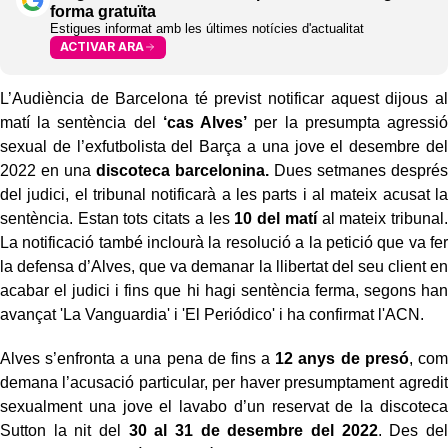
forma gratuïta
Estigues informat amb les últimes notícies d'actualitat
ACTIVAR ARA
L’Audiència de Barcelona té previst notificar aquest dijous al
matí la sentència del
‘cas Alves’
per la presumpta agressió
sexual de l’exfutbolista del Barça a una jove el desembre del
2022 en una
discoteca barcelonina.
Dues setmanes després
del judici, el tribunal notificarà a les parts i al mateix acusat la
sentència. Estan tots citats a les
10 del matí
al mateix tribunal.
La notificació també inclourà la resolució a la petició que va fer
la defensa d’Alves, que va demanar la llibertat del seu client en
acabar el judici i fins que hi hagi sentència ferma, segons han
avançat 'La Vanguardia' i 'El Periódico' i ha confirmat l'ACN.
Alves s’enfronta a una pena de fins a
12 anys de presó
, com
demana l’acusació particular, per haver presumptament agredit
sexualment una jove el lavabo d’un reservat de la discoteca
Sutton la nit del
30 al 31 de desembre del 2022
. Des del